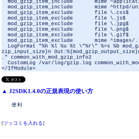
  mod_gzip_item_include       mime ^applicati
  mod_gzip_item_include       mime ^httpd/uni
  mod_gzip_item_exclude       file \.css$

  mod_gzip_item_exclude       file \.js$

  mod_gzip_item_exclude       file \.jpg$

  mod_gzip_item_exclude       file \.png$

  mod_gzip_item_exclude       file \.gif$

  mod_gzip_item_exclude       mime ^images/.*
  LogFormat "%h %l %u %t \"%r\" %>s %b mod_g
zip_input_size}n Out:%{mod_gzip_output_size}
." common_with_mod_gzip_info2

  CustomLog /var/log/gzip.log common_with_mod
▲
J2SDK1.4.0の正規表現の使い方
便利
[
ツッコミを入れる
]