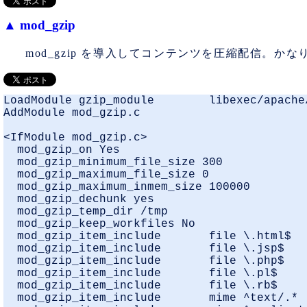
▲
mod_gzip
mod_gzip を導入してコンテンツを圧縮配信。かな
LoadModule gzip_module        libexec/apache/
AddModule mod_gzip.c

<IfModule mod_gzip.c>

  mod_gzip_on Yes

  mod_gzip_minimum_file_size 300

  mod_gzip_maximum_file_size 0

  mod_gzip_maximum_inmem_size 100000

  mod_gzip_dechunk yes

  mod_gzip_temp_dir /tmp

  mod_gzip_keep_workfiles No

  mod_gzip_item_include       file \.html$

  mod_gzip_item_include       file \.jsp$

  mod_gzip_item_include       file \.php$

  mod_gzip_item_include       file \.pl$

  mod_gzip_item_include       file \.rb$

  mod_gzip_item_include       mime ^text/.*
