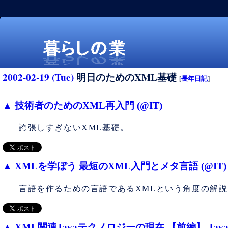
2002-02-19 (Tue)
明日のためのXML基礎
[
長年日記
]
▲
技術者のためのXML再入門 (@IT)
誇張しすぎないXML基礎。
暮らしの業
▲
XMLを学ぼう 最短のXML入門とメタ言語 (@IT)
言語を作るための言語であるXMLという角度の解説
▲
XML関連Javaテクノロジーの現在 【前編】 Java XM