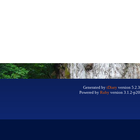
Generated by
tDiary
version 5.2.3
Powered by
Ruby
version 3.1.2-p20