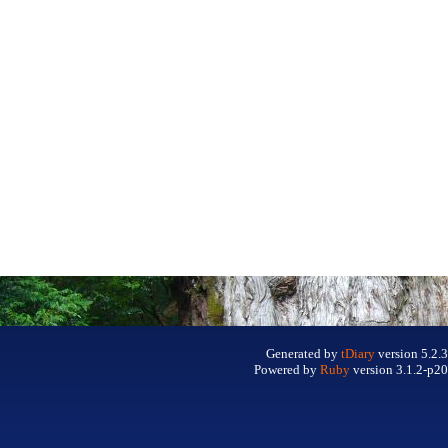
Generated by
tDiary
version 5.2.3
Powered by
Ruby
version 3.1.2-p20