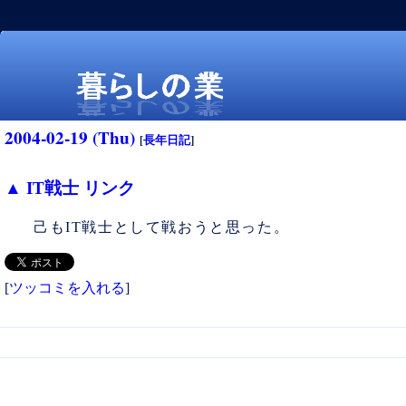
2004-02-19 (Thu)
[
長年日記
]
▲
IT戦士 リンク
己もIT戦士として戦おうと思った。
暮らしの業
[
ツッコミを入れる
]