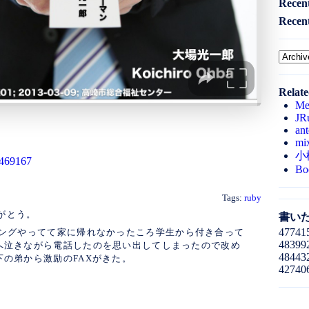
Recen
Recen
Relate
Me
JR
an
mi
小槌
i/469167
Bo
Tags:
ruby
りがとう。
書いた
47741
ングやってて家に帰れなかったころ学生から付き合って
48399
へ泣きながら電話したのを思い出してしまったので改め
48443
の弟から激励のFAXがきた。
42740