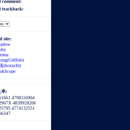
t comment:
t trackback:
d site:
adow
uby
tenna
xing
(
GitHub
)
(kozuchi)
okScope
本:
51661 4798116904
2967X 4839928266
25795 4774132551
66347