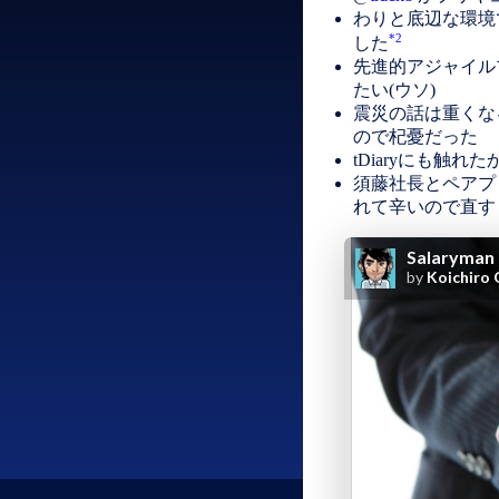
わりと底辺な環境
*2
した
先進的アジャイル
たい(ウソ)
震災の話は重くな
ので杞憂だった
tDiaryにも触
須藤社長とペアプロ
れて辛いので直す