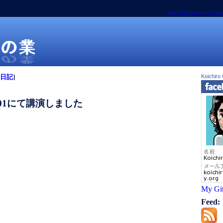
«前の日記(2013-01-23 (Wed
日記
]
Koichiro
01にて講演しました
業
My Gi
Feed: