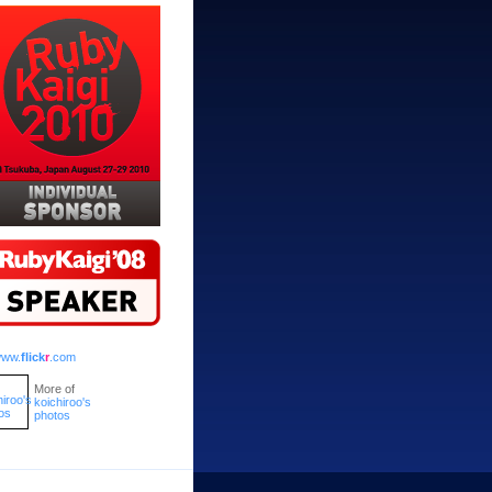
ww.
flick
r
.com
More of
koichiroo's
photos