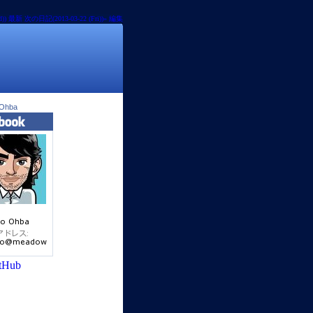
))
最新
次の日記(2013-03-22 (Fri))»
編集
 Ohba
tHub