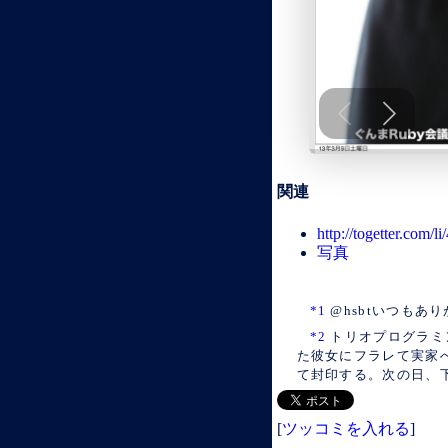
関連
http://togetter.com/l
写真
*1
@hsbtいつもあ
*2
トリオプログラミ
た彼女にフラレて実家
て封印する。次の日、下
[
ツッコミを入れる
]