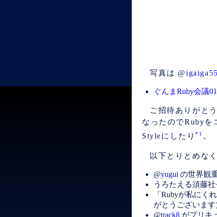
写真は @
igaiga5
ぐんまRuby会議01
ご招待ありがと
なったのでRubyをコ
*1
Styleにしたり
。
以下とりとめな
@
yugui
の世界観
うろたえる須藤社
「Rubyが私に
がとうございます
@
track8
がプリキ