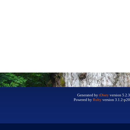
Generated by
tDiary
version 5.2.3
Powered by
Ruby
version 3.1.2-p20