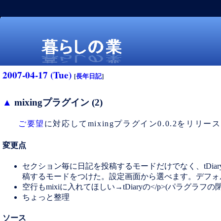
2007-04-17 (Tue)
[
長年日記
]
▲
mixingプラグイン (2)
ご要望
に対応してmixingプラグイン0.0.2をリリー
暮らしの業
変更点
セクション毎に日記を投稿するモードだけでなく、tDiar
稿するモードをつけた。設定画面から選べます。デフォ
空行もmixiに入れてほしい→tDiaryの</p>(パラグ
ちょっと整理
ソース