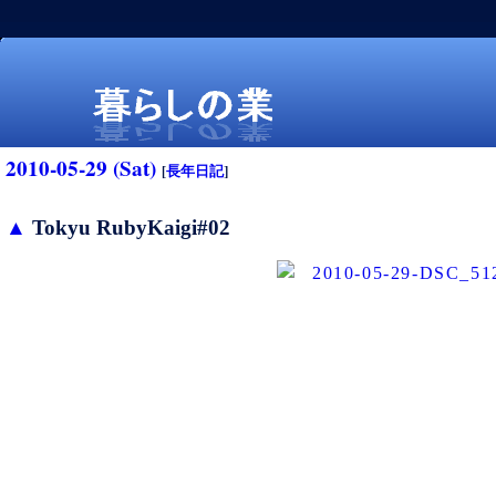
2010-05-29 (Sat)
[
長年日記
]
▲
Tokyu RubyKaigi#02
暮らしの業