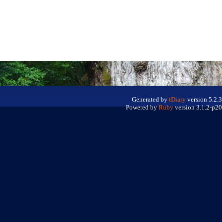
Generated by
tDiary
version 5.2.3
Powered by
Ruby
version 3.1.2-p20