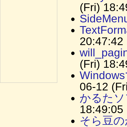
(Fri) 18:
SideMen
TextForm
20:47:42
will_p
(Fri) 18:
Windo
06-12 (Fr
かるたソ
18:49:05
そら豆の