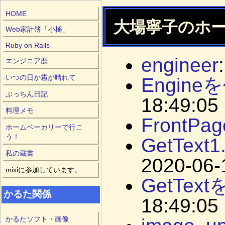
HOME
大場寧子のホーム
Web家計簿「小槌」
Ruby on Rails
engineer
エンジニア歴
いつの日か霧が晴れて
Engine
ぷっちん日記
18:49:05
料理メモ
FrontPag
ホームベーカリーで行こ
う！
GetText
私の蔵書
2020-06-1
mixiに参加しています。
GetTex
かるた関係
18:49:05
かるたソフト・画像