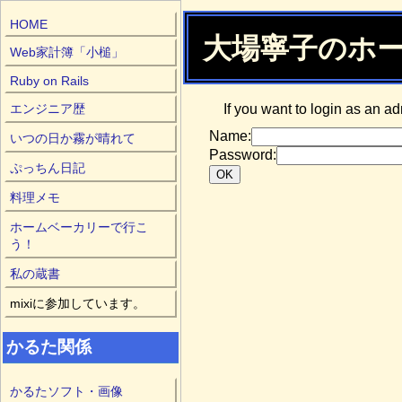
HOME
大場寧子のホーム
Web家計簿「小槌」
Ruby on Rails
エンジニア歴
If you want to login as an ad
Name:
いつの日か霧が晴れて
Password:
ぷっちん日記
料理メモ
ホームベーカリーで行こ
う！
私の蔵書
mixiに参加しています。
かるた関係
かるたソフト・画像