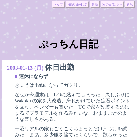
トップ
«前の日(01-12)
最新
次の日(01-14)»
追記
ぷっちん日記
休日出勤
2003-01-13 (月)
■
連休にならず
きょうは出勤になってガクリ。
なぜか今週末は、UOに燃えてしまった。久しぶりに
Wakoku の家を大改造、忘れかけていた鉱石ポイント
を回り、ベンダーも置いた。UOで家を改装するのは
まるでプラモデルを作るみたいな、おままごとのよ
うな楽しさがある。
一応リアルの家もごくごくちょっとだけ片づけを試
みた。まあ、多少服を捨てたくらいで、散らかった