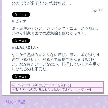
分のほうが多そうなのだけれど。。
Tags:
UO
■
ビデオ
続・赤毛のアンと、シッピング・ニュースを観た。
はやく利家とまつの総集編も観なくっちゃ。
■
休みがほしい
なにか全然休みが足りない感じ。最近、肩が凝りす
ぎているせいか、だるくて億劫であんまり動けな
い。水が冷たいせいなのか、料理していると右手が
しびれるのも不安だ。
本日のツッコミ(全1件) [
ツッコミを入れる
]
#
喰
[ADSLなので、最近わたしも入ってます。。。(笑)＜uo]
以前の日記