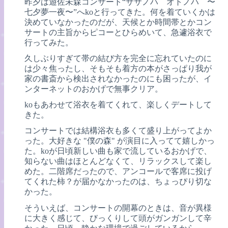
昨夕は遊佐未森コンサート“ササノハ オトノハ 〜
七夕夢一夜〜”へkoと行ってきた。何を着ていくかは
決めていなかったのだが、天候とか時間帯とかコン
サートの主旨からピコーとひらめいて、急遽浴衣で
行ってみた。
久しぶりすぎて帯の結び方を完全に忘れていたのに
は少々焦ったし、そもそも着方の本がさっぱり我が
家の書斎から検出されなかったのにも困ったが、イ
ンターネットのおかげで無事クリア。
koもあわせて浴衣を着てくれて、楽しくデートして
きた。
コンサートでは結構浴衣も多くて盛り上がってよか
った。大好きな "僕の森" が演目に入ってて嬉しかっ
た。koが日頃新しい曲も家で流しているおかげで、
知らない曲はほとんどなくて、リラックスして楽し
めた。二階席だったので、アンコールで客席に投げ
てくれた柿？が届かなかったのは、ちょっぴり切な
かった。
そういえば、コンサートの開幕のときは、音が異様
に大きく感じて、びっくりして頭がガンガンして辛