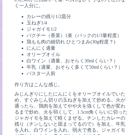
く一人分に。
カレーの残り1/2皿分
玉ねぎ1/4
ジャガイモ1/2
パクチー（香菜）1束（パックの1/3量程度）
鶏もも肉の細切れ ひとつまみ(30g程度？)
にんにく適量
オリーブオイル
白ワイン（適量、おそらく30mlくらい？）
牛乳（適量、おそらく多くて50mlくらい？）
パスタ一人前
作り方はこんな感じ。
みじんぎりにしたにんにくをオリーブオイルでいた
め、すぐみじん切りの玉ねぎを加えて炒める。火が
通ったら、鶏肉を加えてやや火を強くして色が変わ
るまで炒め、火を弱くして、1.5cm角くらいに切った
ジャガイモを加えて軽くまぜる。チンしたカレーの
残り（チンしないと固まってるので）を加え、牛乳
を入れ、白ワインを入れ、弱火で煮る。ジャガイモ