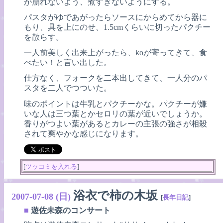
が崩れないよう、煮すぎないようにする。
パスタがゆであがったらソースにからめてから器に
もり、具を上にのせ、1.5cmくらいに切ったパクチー
を散らす。
一人前美しく出来上がったら、koが寄ってきて、食
べたい！と言い出した。
仕方なく、フォークを二本出してきて、一人分のパ
スタを二人でつついた。
味のポイントは牛乳とパクチーかな。パクチーが嫌
いな人は三つ葉とかセロリの葉が近いでしょうか。
香りがつよい葉があるとカレーの主張の強さが相殺
されて爽やかな感じになります。
[
ツッコミを入れる
]
浴衣で柿の木坂
2007-07-08 (日)
[
長年日記
]
■
遊佐未森のコンサート