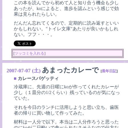
この本を読んでから初めて人と知り合う機会も少し
あったが、koによると、進歩を認ムという感じで効
果は見られたらしい。
だんだん忘れてくるので、定期的に読み返すといい
かもしれない。"トイレ文庫"あたりが良いかもしれ
ない。フフ・・・。
[
ツッコミを入れる
]
あまったカレーで
2007-07-07 (土)
[
長年日記
]
■
カレースパゲッティ
冷蔵庫に、先週の日曜にkoが作ってくれたカレーが
少し（１皿分の1/2くらい）残っているのが気になっ
ていた。
それを今日のランチに活用しようと思い立ち、歯医
者の帰りに買い物して作ってみた。
材料は一人分で以下。本当は二人分作ろうと思った
のにkoが二日酔いで食べられなさそうなので仕方な