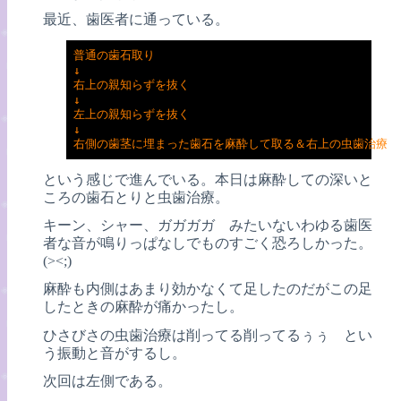
最近、歯医者に通っている。
普通の歯石取り

↓

右上の親知らずを抜く

↓

左上の親知らずを抜く

↓

右側の歯茎に埋まった歯石を麻酔して取る＆右上の虫歯治療
という感じで進んでいる。本日は麻酔しての深いと
ころの歯石とりと虫歯治療。
キーン、シャー、ガガガガ みたいないわゆる歯医
者な音が鳴りっぱなしでものすごく恐ろしかった。
(><;)
麻酔も内側はあまり効かなくて足したのだがこの足
したときの麻酔が痛かったし。
ひさびさの虫歯治療は削ってる削ってるぅぅ とい
う振動と音がするし。
次回は左側である。