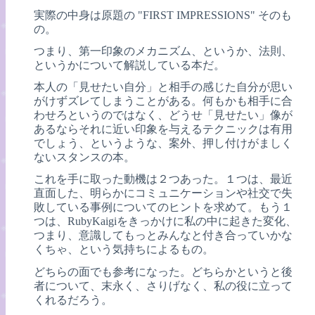
実際の中身は原題の "FIRST IMPRESSIONS" そのも
の。
つまり、第一印象のメカニズム、というか、法則、
というかについて解説している本だ。
本人の「見せたい自分」と相手の感じた自分が思い
がけずズレてしまうことがある。何もかも相手に合
わせろというのではなく、どうせ「見せたい」像が
あるならそれに近い印象を与えるテクニックは有用
でしょう、というような、案外、押し付けがましく
ないスタンスの本。
これを手に取った動機は２つあった。１つは、最近
直面した、明らかにコミュニケーションや社交で失
敗している事例についてのヒントを求めて。もう１
つは、RubyKaigiをきっかけに私の中に起きた変化、
つまり、意識してもっとみんなと付き合っていかな
くちゃ、という気持ちによるもの。
どちらの面でも参考になった。どちらかというと後
者について、末永く、さりげなく、私の役に立って
くれるだろう。