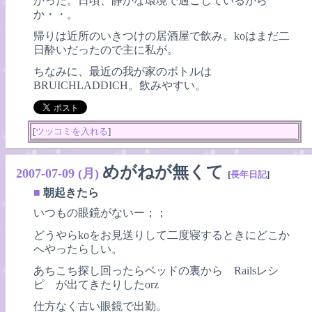
かった。日頃、静かな環境で過ごしているから
か・・。
帰りは近所のいきつけの居酒屋で飲み。koはまだ二
日酔いだったので主に私が。
ちなみに、最近の我が家のボトルは
BRUICHLADDICH。飲みやすい。
[
ツッコミを入れる
]
めがねが無くて
2007-07-09 (月)
[
長年日記
]
■
朝起きたら
いつもの眼鏡がないー；；
どうやらkoをお見送りして二度寝するときにどこか
へやったらしい。
あちこち探し回ったらベッドの裏から Railsレシ
ピ が出てきたりしたorz
仕方なく古い眼鏡で出勤。