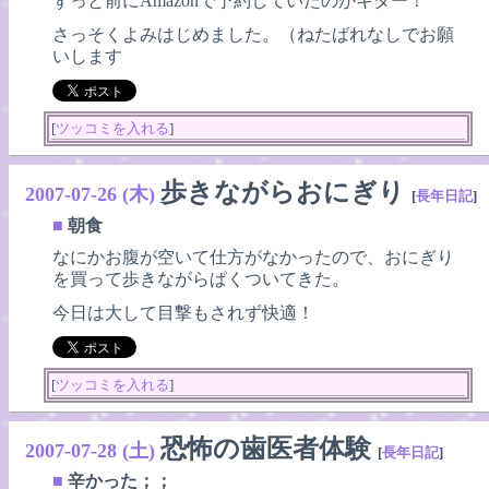
ずっと前にAmazonで予約していたのがキター！
さっそくよみはじめました。（ねたばれなしでお願
いします
[
ツッコミを入れる
]
歩きながらおにぎり
2007-07-26 (木)
[
長年日記
]
■
朝食
なにかお腹が空いて仕方がなかったので、おにぎり
を買って歩きながらぱくついてきた。
今日は大して目撃もされず快適！
[
ツッコミを入れる
]
恐怖の歯医者体験
2007-07-28 (土)
[
長年日記
]
■
辛かった；；