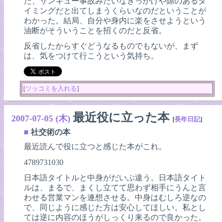
た、サンキュー事故みたいなきっかけや隙のあるタ
イミングだと出てしまうくらいなのだということが
わかった。結局、自分や身内に楽をさせようという
油断がそういうことを招くのだと反省。
反省したからすぐどうなるものでもないが、まず
は、気をつけて行こうという気持ち。
[
ツッコミを入れる
]
最近役に立った本
2007-07-05 (木)
[
長年日記
]
■
社交術の本
最近読んで役に立つと感じた本がこれ。
4789731030
日本語タイトルと中身がだいぶ違う。日本語タイト
ルは、まるで、まくし立てて思わず相手にうんと言
わせる営業マンを連想させる。中身はむしろ逆なの
で、同じように感じた方は安心してほしい。私とし
ては逆に内容のほうがしっくり来るので良かった。