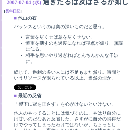
過ぎたるは及ばざるが如し
2007-07-04 (水)
[
長年日記
]
■
他山の石
バランスというのは奥の深いものだと思う。
言葉を尽くせば意を尽くせない。
慎重を期すのも過度になれば視点が偏り、無謀
に似る。
相手を思いやり過ぎればとんちんかんな干渉
に。
総じて、過剰の多い人には不足もまた然り。時間と
いうリソースが限られている以上、当然の理か。
■
最近の反省
「梨下に冠を正さず」を心がけないといけない。
他人のやってることには気づくのに、やはり自分に
は甘いのだなあと反省した。さすがに自分の損得だ
けでやってしまったわけではないが、ちょっとし