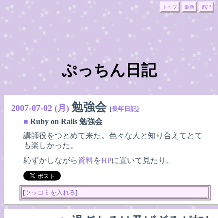
トップ
最新
追記
ぷっちん日記
勉強会
2007-07-02 (月)
[
長年日記
]
■
Ruby on Rails 勉強会
講師役をつとめて来た。色々な人と知り合えてとて
も楽しかった。
恥ずかしながら
資料
を
HP
に置いて見たり。
[
ツッコミを入れる
]