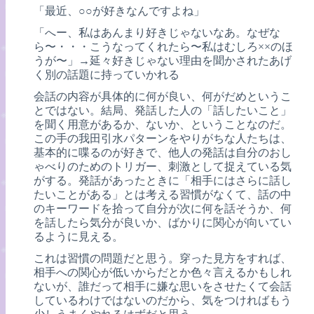
「最近、○○が好きなんですよね」
「へー、私はあんまり好きじゃないなあ。なぜな
ら〜・・・こうなってくれたら〜私はむしろ××のほ
うが〜」→延々好きじゃない理由を聞かされたあげ
く別の話題に持っていかれる
会話の内容が具体的に何が良い、何がだめというこ
とではない。結局、発話した人の「話したいこと」
を聞く用意があるか、ないか、ということなのだ。
この手の我田引水パターンをやりがちな人たちは、
基本的に喋るのが好きで、他人の発話は自分のおし
ゃべりのためのトリガー、刺激として捉えている気
がする。発話があったときに「相手にはさらに話し
たいことがある」とは考える習慣がなくて、話の中
のキーワードを拾って自分が次に何を話そうか、何
を話したら気分が良いか、ばかりに関心が向いてい
るように見える。
これは習慣の問題だと思う。穿った見方をすれば、
相手への関心が低いからだとか色々言えるかもしれ
ないが、誰だって相手に嫌な思いをさせたくて会話
しているわけではないのだから、気をつければもう