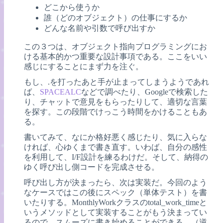
どこから使うか
誰（どのオブジェクト）の仕事にするか
どんな名前や引数で呼び出すか
この３つは、オブジェクト指向プログラミングにお
ける基本的かつ重要な設計事項である。ここをいい
感じにすることにまず力を注ぐ。
もし、.を打ったあと手が止まってしまうようであれ
ば、
SPACEALC
などで調べたり、Googleで検索した
り、チャットで意見をもらったりして、適切な言葉
を探す。この段階でけっこう時間をかけることもあ
る。
書いてみて、なにか格好悪く感じたり、気に入らな
ければ、心ゆくまで書き直す。いわば、自分の感性
を利用して、I/F設計を練るわけだ。そして、納得の
ゆく呼び出し側コードを完成させる。
呼び出し方が決まったら、次は実装だ。今回のよう
なケースではこの後にスペック（単体テスト）を書
いたりする。MonthlyWorkクラスのtotal_work_timeと
いうメソッドとして実装することがもう決まってい
るので、スムーズに書き始めることができる。（逆