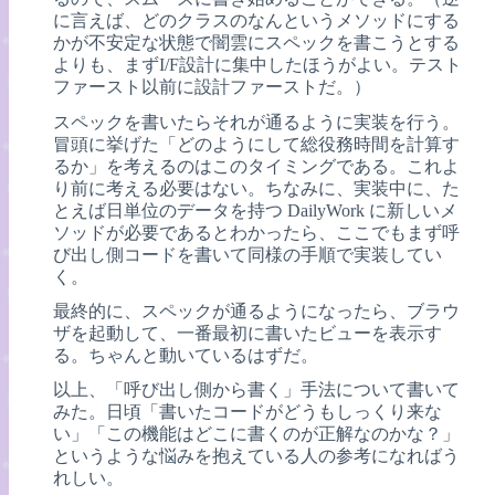
に言えば、どのクラスのなんというメソッドにする
かが不安定な状態で闇雲にスペックを書こうとする
よりも、まずI/F設計に集中したほうがよい。テスト
ファースト以前に設計ファーストだ。）
スペックを書いたらそれが通るように実装を行う。
冒頭に挙げた「どのようにして総役務時間を計算す
るか」を考えるのはこのタイミングである。これよ
り前に考える必要はない。ちなみに、実装中に、た
とえば日単位のデータを持つ DailyWork に新しいメ
ソッドが必要であるとわかったら、ここでもまず呼
び出し側コードを書いて同様の手順で実装してい
く。
最終的に、スペックが通るようになったら、ブラウ
ザを起動して、一番最初に書いたビューを表示す
る。ちゃんと動いているはずだ。
以上、「呼び出し側から書く」手法について書いて
みた。日頃「書いたコードがどうもしっくり来な
い」「この機能はどこに書くのが正解なのかな？」
というような悩みを抱えている人の参考になればう
れしい。