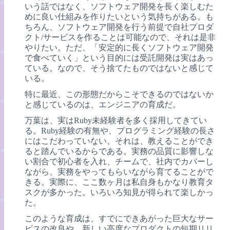
いう話ではなく、ソフトウェア開発を長く楽しむた
めに良い仕組みを作りたいという気持ちがある。も
ちろん、ソフトウェア開発を行う前提で自社プロダ
クト/サービスを作ることは可能なので、それは是非
やりたい。ただ、「安定的に長くソフトウェア開発
で食べていく」という目的には受託開発は実はあっ
ている。なので、そう捨てたものではないと感じて
いる。
特に最近、この形態だからこそできるのではないか
と感じているのは、エンジニアの育成だ。
万葉は、実はRuby未経験者を多く採用してきてい
る。Ruby経験の有無や、プログラミング経験の長さ
にはこだわっていない。それは、教えることができ
ると踏んでいるからである。実務の品質に影響しな
い割合で初心者を入れ、チームで、社内でカバーし
ながら、実務をやってもらいながら育てることがで
きる。実際に、ここ数ヶ月は私自身もかなり教育タ
スクが多かった。いろいろ知見が得られて楽しかっ
た。
このような育成は、すでにできあがった巨大なサー
ビスの改良や、新しい高度なプロダクトの短期リリ