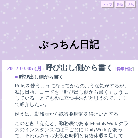
トップ
最新
追記
ぷっちん日記
呼び出し側から書く
2012-03-05 (月)
[
長年日記
]
■
呼び出し側から書く
Rubyを使うようになってからのような気がするが、
私は日頃、コードを「呼び出し側から書く」ように
している。とても役に立つ手法だと思うので、ここ
で紹介したい。
例えば、勤務表から総役務時間を得たいとする。
このとき「ええと、勤務表である MonthlyWork クラ
スのインスタンスには日ごとに DailyWork があっ
て、それらのうち実役務時間と有給休暇を足して...