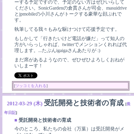
ーする予定ですので、予定のない方はぜひいらして
ください。SonicGardenの倉貫さんが司会、masuidrive
とjpmobileの小川さんがトークする豪華な顔ぶれで
す。
執筆してる我々もみな駆けつけて応援予定です。
もしかして「行きたいけど電話が嫌だ」って知人の
方がいらっしゃれば、twitterでメンションくれれば代
理します。...たぶんigaigaさんあたりが :)
まだ席があるようなので、ぜひぜひよろしくおねが
いしまーす！
[
ツッコミを入れる
]
受託開発と技術者の育成
2012-03-29 (木)
[
長
年日記
]
■
受託開発と技術者の育成
今のところ、私たちの会社（万葉）は受託開発がメ