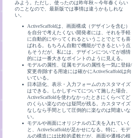
みよう。ただし、使ったのは昨年秋～今年春くらい
のことなので、最新版では事情は違うかもしれな
い。
ActiveScaffoldは、画面構成（デザインを含む）
を自分で考えたくない開発者には、それを手軽
に自動的にやってくれるということでとても喜
ばれる。もちろん自動で機能ができるという点
もそうだが、私には、デザインについてが感情
的には一番大きなポイントのように見える。
モデルの属性、従属モデルの属性を一気に登録/
変更/削除する用途には確かにActiveScaffoldは向
いている。
日本語化、表示・入力フォームのカスタマイズ
はできる。しかしすべてについて施した場合、
ActiveScaffoldを使わなかったときにくらべてど
のくらい楽なのかは疑問が残る。カスタマイズ
なしなら手間として圧倒的に楽なのは間違いな
い。
モデルや画面にオリジナルの工夫を入れていく
と、ActiveScaffoldが足かせになる。特に、モデ
ルの構造には比較的柔軟だが、画面や遷移の根