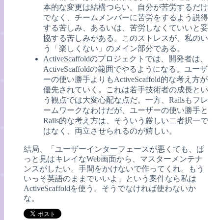
本的な変更は結構つらい。自分が苦労するだけ
でなく、チームメンバーに苦労をするよう説得
する苦しみ、あるいは、苦労しなくていいと妥
協する苦しみがある。このストレスが、私のい
う「楽しくない」のメイン部分である。
ActiveScaffoldのプロジェクトでは、開発者は、
ActiveScaffoldの範囲でやるようになる。ユーザ
ーの使い勝手よりもActiveScaffold的な考え方が
優先されていく。これは若手技術者の成長とい
う観点では大変心配な点だ。一方、Railsもフレ
ームワークなわけだが、ユーザーの使い勝手と
Rails的な考え方は、そういう厳しい二者択一で
はなく、両立させられるのが嬉しい。
結局、「ユーザーインターフェースが悪くても、ぱ
っと見はキレイなWeb画面から、マスターメンテナ
ンスがしたい。手間をかけないで作ってくれ。もう
いっそ英語のままでいいよ」という案件なら私は
ActiveScaffoldを使う。そうでなければ使わないか
な。