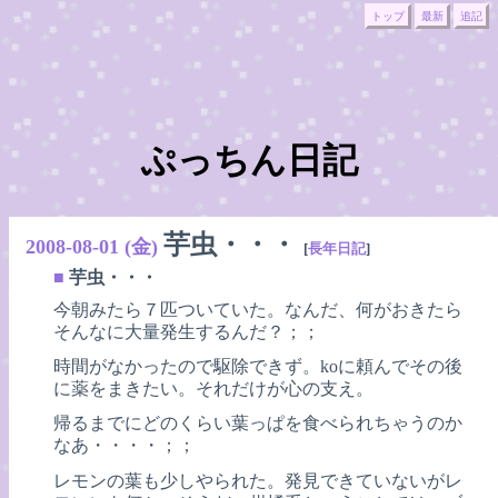
トップ
最新
追記
ぷっちん日記
芋虫・・・
2008-08-01 (金)
[
長年日記
]
■
芋虫・・・
今朝みたら７匹ついていた。なんだ、何がおきたら
そんなに大量発生するんだ？；；
時間がなかったので駆除できず。koに頼んでその後
に薬をまきたい。それだけが心の支え。
帰るまでにどのくらい葉っぱを食べられちゃうのか
なあ・・・・；；
レモンの葉も少しやられた。発見できていないがレ