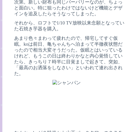
次第。新しい財布も同じバーバリーなのが、ちょっ
と面白い。特に狙ったわけではないけど機能とデザ
インを追及したらそうなってしまった。
それから、ロフトで1/10 TV放映以来念願となってい
た石焼き芋器を購入。
あまり色々まわって疲れたので、帰宅してすぐ仮
眠。koは前日、亀ちゃんちへ泊まって半徹夜状態だ
ったので相当大変そうだった。仮眠とはいっている
けれど、もうこの日は終わりかなと内心覚悟してい
たら、きっちり７時半に目覚ましで起きて、突如、
「最高のお洒落をしなさい」といわれて連れ出され
た。