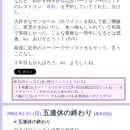
なんと、koが８時半から山王パークタワーの２７Ｆ
のレストラン「
春秋
」を予約していてくれた。泣け
た。。。
大好きなサンセール（白ワイン）を頼んで超ご機嫌
に。夜景がきれいだし、食べ物もしゃれていて和風
で美味しかった。こんな素敵な一周年になるとは感
激。ko、ありがとう！！ (ToT)
最後に近所のスーパーでサツマイモもゲット。言う
ことなし。
２年目もがんばろう。ko、よろしくね。
本日のツッコミ(全2件) [
ツッコミを入れる
]
#
トモ吉
[おえー！！そうだそうだ2月14日結婚記念日だったね！！オ
メデトー！！これからもおしあわせにね。]
#
ねいこ
[おえーて ^^; でもお祝いのお言葉超ありがとうデス]
五連休の終わり
2004-02-15 (日)
[
長年日記
]
■
五連休の終わり