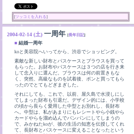
[
ツッコミを入れる
]
一周年
2004-02-14 (土)
[
長年日記
]
■
結婚一周年
koと美容院へいってから、渋谷でショッピング。
素敵な新しい財布とパスケースとブラウスを買って
もらった。お財布やパスケースは３つの店を行き来
して念入りに選んだ。ブラウスは何の前置きもな
く、突然、高級なものを試着後、ポンと買ってもら
ったのでとてもどぎまぎした。
それにしても、これで、以前、屋久島で水浸しにし
てしまった財布も引退だ。デザイン的には、小学校
の頃から長らく愛用した中型とお別れし、長財布
へ。中型は、私があまりにもレシートやら小銭やら
カードやらを溜め込んでパンパンにしてしまうの
で、みかねたkoが、彼の生活の知恵を伝授してくれ
て、長財布とパスケースに変えることなったという