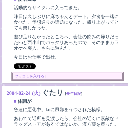
活動的なサイクルに入ってきた。
昨日は久しぶりに麻ちゃんとデート。夕食を一緒に
食べた。予想通りの話題になった。盛り上がってと
ても楽しかった。
遊び足りなかったところへ、会社の飲みの帰りだっ
たkoと西小山でバッタリあったので、そのままカラ
オケへ突入。さらに遊んだ。
今日はお仕事で出社。
[
ツッコミを入れる
]
ぐたり
2004-02-24 (火)
[
長年日記
]
■
体調が
急速に悪化中。koに風邪をうつされた模様。
あわてて近所を見渡したら、会社の近くに素敵なド
ラッグストアがあるではないか。漢方薬を買った。