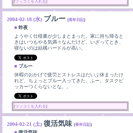
[
ツッコミを入れる
]
ブルー
2004-02-18 (水)
[
長年日記
]
■
昨夜
ようやく仕様書が少しまとまった。家に持ち帰ると
きはいつもやる気満々なんだけど、いざってとき、
寝ないのは結構ハードルが高い。
■
ブルー
休暇のおかげで疲労とストレスはだいぶ休まったけ
れど、ちょっとブルー入ってきた。ふー。タスクピ
ッカーつくらないとな。。
[
ツッコミを入れる
]
復活気味
2004-02-21 (土)
[
長年日記
]
■
復活気味