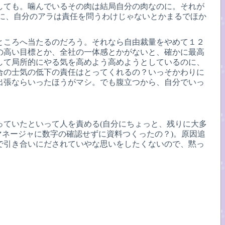
しても。噛んでいるその肉は結局自分の肉なのに。それが
せに、自分のアラは責任を問うわけじゃないとかまるでほか
ところへ当たるのだろう。それなら自由裁量をやめて１２
の高い目標とか、全社の一体感とかがないと、確かに最高
して局所的にやる気を高めよう高めようとしているのに、
合の士気の低下の責任はとってくれるの？いっそかわりに
出張ならいったほうがマシ。でも腹立つから、自分でいっ
っていたといって人を責める(自分にちょっと、残りに大多
マネージャに数字の確認せずに資料つくったの？)。原因追
で引き合いにだされていやな思いをしたくないので、黙っ