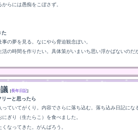
るからには愚痴をこぼさず。
きた
仕事の夢を見る。なにやら脅迫観念ぽい。
生活の時間を作りたい。具体策がいまいち思い浮かばないのだ
会議
[
長年日記
]
フリーと思ったら
入っていてがくり。内容でさらに落ち込む。落ち込み日記にな
おにぎり（生たらこ）を食べました。
たくなってきた。がんばろう。