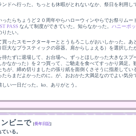
ーランドへ行った。ちっとも休暇がとれないなか、祭日を利用し
いったらちょうど２０周年やらハローウィンやらでお祭りムー
ST PASS
なんて制度ができていた。知らなかった。
ハニーポ
のりたい。
て買ったスモークターキーととうもろこしがおいしかった。あと
り巨大なプラスティックの容器。肩からしょえる）を選択した
を待たずに退場して、お台場へ。ずっとほしかった大きなスプ
しかなかった）を２つ買って、ご馳走を食べてすっかり満足。
たちが、締め切りましたの張り紙を面倒くさそうに指差してい
ったらまだよかったのに。が、おおかた大満足なのでよい気分
嬉しい一日だった。ko、ありがとう。
コンビニで
[
長年日記
]
れている。