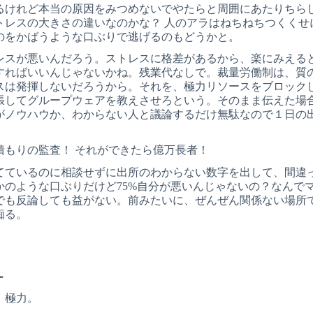
るけれど本当の原因をみつめないでやたらと周囲にあたりちら
トレスの大きさの違いなのかな？ 人のアラはねちねちつくく
のをかばうような口ぶりで逃げるのもどうかと。
レスが悪いんだろう。ストレスに格差があるから、楽にみえる
すればいいんじゃないかね。残業代なしで。裁量労働制は、質
スは発揮しないだろうから。それを、極力リソースをブロック
張してグループウェアを教えさせろという。そのまま伝えた場
がノウハウか、わからない人と議論するだけ無駄なので１日の
積もりの監査！ それができたら億万長者！
てているのに相談せずに出所のわからない数字を出して、間違
かのような口ぶりだけど75%自分が悪いんじゃないの？なんで
でも反論しても益がない。前みたいに、ぜんぜん関係ない場所
痴る。
。
ー
、極力。