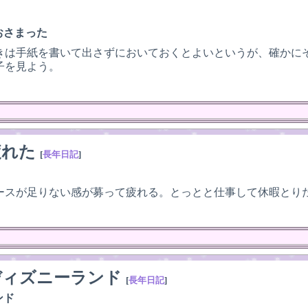
おさまった
きは手紙を書いて出さずにおいておくとよいというが、確かに
子を見よう。
疲れた
[
長年日記
]
ースが足りない感が募って疲れる。とっとと仕事して休暇とり
ディズニーランド
[
長年日記
]
ンド