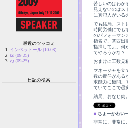
苦しいのはわか
見えないのはス
に真犯人がいる
でも結局、スト
時間労働にでも
のパフォーマン
指名で、関西出
最近のツッコミ
指揮してよ。何
インペラトール (10-08)
てやろうかな？
ko (09-25)
ね (09-25)
おまけに工数見
マネージャを立
数の責任がある
日記の検索
求能力に疑問。
ていてここで愚
結局、おなじ肉
■
ちょーかわい
非常に、非常に