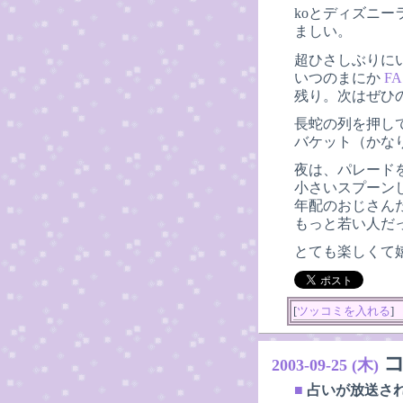
koとディズニ
ましい。
超ひさしぶりに
いつのまにか
FA
残り。次はぜひ
長蛇の列を押し
バケット（かな
夜は、パレード
小さいスプーン
年配のおじさん
もっと若い人だ
とても楽しくて
[
ツッコミを入れる
]
2003-09-25 (木)
■
占いが放送さ