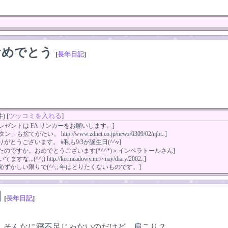
おめでとう
[
長年日記
]
！
 [
ツッコミを入れる
]
レゼントは FA リンカーをお願いします。]
てがたい。 http://www.zdnet.co.jp/news/0309/02/njbt..]
りがとうございます。 #私も9/3が誕生日(^^v]
たのですか。おめでとうございます(*^^*)＞インペラトールさん]
.(^^;) http://ko.meadowy.net/~nay/diary/2002..]
恥ずかしい限りで(^^;; 年はとりたくないものです。]
朝
[
長年日記
]
。そんなに寝不足じゃないのだけど。肩こり？