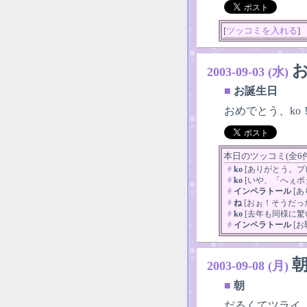
[
ツッコミを入れる
]
2003-09-03 (水)
■
お誕生日
おめでとう、ko
本日のツッコミ(全6件)
#
ko
[ありがとう。プ
#
ko
[いや、「へぇボタン」も捨
#
インペラトール
[あ
#
ね
[おぉ！そうだっ
#
ko
[去年も同様に驚いてますな..
#
インペラトール
[お
2003-09-08 (月)
■
朝
だるくてツライ