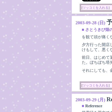
[
ツッコミを入れる
]
2003-09-28 (日)
■
さとうきび畑
を観て頭が痛く
夕方行った開店
けもして、悪く
前日、はじめて
た。ぼちぼち塔
それにしても、
[
ツッコミを入れる
]
R
2003-09-29 (月)
■
Reference