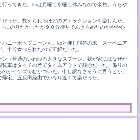
て行ってきた。koは月曜も水曜も休みなので余裕。うらや
ドだった。数えられるほどのアトラクションを楽しんだ。
ット
にのりたかったが９０分待ちであきらめたのがやや心
ハニーポップコーンも。koと押し問答の末、スーベニア
が、十分食べられたので正解だった。
ーン（普通のいわゆる大きなスプーン。我が家にはなぜか
観覧車はタッチの差でタイムアウトで残念だった。係りの
るのがイケズでむかついた。申し訳なさそうに言うとか、
で帰宅。五反田経由でかなり近くて楽だった。