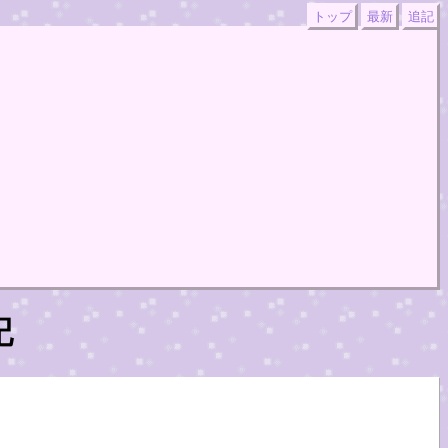
トップ
最新
追記
記