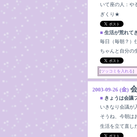
いて座の人：や
ぎくり★
■
生活が荒れて
毎日（毎朝？）
ちゃんと自分の
[
ツッコミを入れる
]
2003-09-26 (金)
■
きょうは会議
いきなり会議が
そうね、今朝は
生活を立て直し