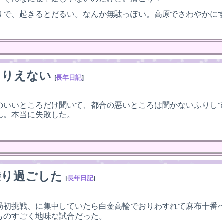
りで、起きるとだるい。なんか無駄っぽい。高原でさわやかに
ありえない
[
長年日記
]
のいいところだけ聞いて、都合の悪いところは聞かないふりし
ん。本当に失敗した。
乗り過ごした
[
長年日記
]
局初挑戦、に集中していたら白金高輪でおりわすれて麻布十番
ものすごく地味な試合だった。