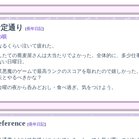
予定通り
[
長年日記
]
の唄
なるくらい泣いて疲れた。
したての蕎麦屋さんは大当たりでよかった。全体的に、多少仕事
ない日曜日。
某悪魔のゲームで最高ランクのスコアを取れたので嬉しかった
矢とやるべきかな？
金曜の夜から呑みどおし・食べ過ぎ。気をつけよう。
eference
[
長年日記
]