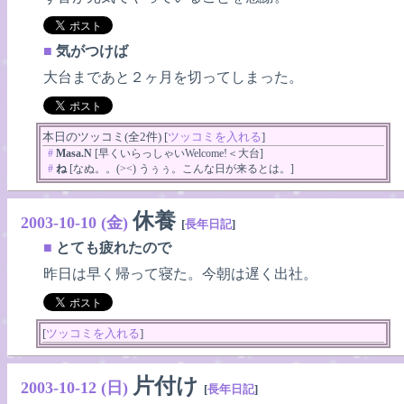
■
気がつけば
大台まであと２ヶ月を切ってしまった。
本日のツッコミ(全2件) [
ツッコミを入れる
]
#
Masa.N
[早くいらっしゃいWelcome!＜大台]
#
ね
[なぬ。。(><) うぅぅ。こんな日が来るとは。]
休養
2003-10-10 (金)
[
長年日記
]
■
とても疲れたので
昨日は早く帰って寝た。今朝は遅く出社。
[
ツッコミを入れる
]
片付け
2003-10-12 (日)
[
長年日記
]