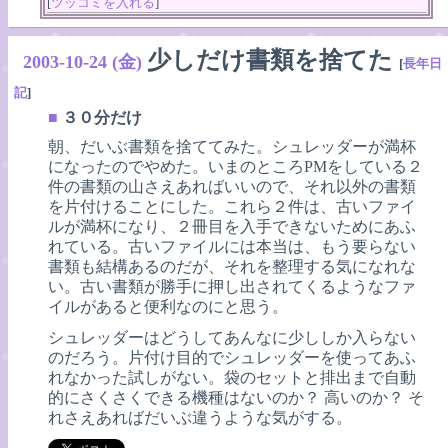
[
ツッコミを入れる
]
少しだけ書類を捨てた
2003-10-24 (金)
[
長年日
記
]
■
３０分だけ
朝、だいぶ書類を捨ててみた。シュレッダーが満杯
になったのでやめた。いまのところPMをしている２
件の書類の山さえあればいいので、それ以外の書類
を片付けることにした。これら２件は、古いファイ
ルが満杯になり、２冊目を入手できないためにあふ
れている。古いファイルには本当は、もう要らない
書類も結構あるのだが、それを整理する気になれな
い。古い書類が勝手に押し出されてくるようなファ
イルがあると便利なのにと思う。
シュレッダーはどうしてあんなに少ししか入らない
のだろう。片付け目的でシュレッダーを使ってあふ
れなかった試しがない。袋のセットと排出まで自動
的にさくさくできる機種はないのか？ 高いのか？ そ
れさえあればだいぶ違うような気がする。