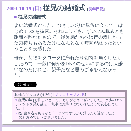
従兄の結婚式
2003-10-19 (日)
[
長年日記
]
■
従兄の結婚式
よい結婚式だった。 ひさしぶりに親族に会って、は
じめて ko を披露。それにしても、ずいぶん親族とも
距離が離れたもので、従兄弟たちへは昔の親しかっ
た気持ちもあるだけになんとなく時間が経ったとい
うことを実感した。
母が、荷物をクロークに忘れたり切符を無くしたり
したので、一般に何かをDNAのせいにするのは大嫌
いなのだけれど、親子だなと思わざるをえなかっ
た。
本日のツッコミ(全2件) [
ツッコミを入れる
]
#
従兄の妹
[お忙しいところ、ありがとうございました。 幾多のアク
シデントを乗り越え、 無事にお帰りになられたようで安心しまし
た。]
#
ね
[書き込みありがとう！(*^^*) すっかり帰ったら遅かったよ
（笑）おめでとうございました。]