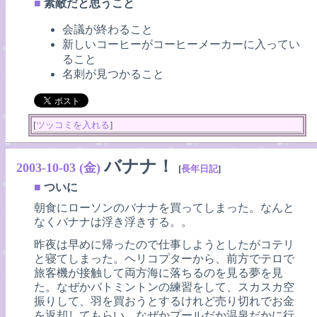
■
素敵だと思うこと
会議が終わること
新しいコーヒーがコーヒーメーカーに入ってい
ること
名刺が見つかること
[
ツッコミを入れる
]
バナナ！
2003-10-03 (金)
[
長年日記
]
■
ついに
朝食にローソンのバナナを買ってしまった。なんと
なくバナナは浮き浮きする。。
昨夜は早めに帰ったので仕事しようとしたがコテリ
と寝てしまった。ヘリコプターから、前方でテロで
旅客機が接触して両方海に落ちるのを見る夢を見
た。なぜかバトミントンの練習をして、スカスカ空
振りして、羽を買おうとするけれど売り切れでお金
を返却してもらい、なぜかプールだか温泉だかに行