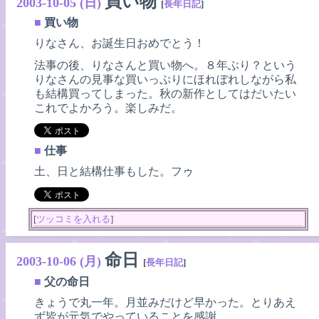
買い物
2003-10-05 (日)
[
長年日記
]
■
買い物
りなさん、お誕生日おめでとう！
法事の後、りなさんと買い物へ。８年ぶり？という
りなさんの見事な買いっぷりにほれぼれしながら私
も結構買ってしまった。秋の新作としてはだいたい
これでよかろう。楽しみだ。
■
仕事
土、日と結構仕事もした。フゥ
[
ツッコミを入れる
]
命日
2003-10-06 (月)
[
長年日記
]
■
父の命日
きょうで丸一年。月並みだけど早かった。とりあえ
ず皆が元気でやっていることを感謝。