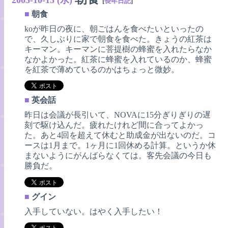
[
長年日記
]
■
朝食
koが昨日の夜に、朝ごはんを食べたいといったの
で、久しぶりに家で朝食を食べた。きょうの紅茶は
キーマン。キーマンに菩提樹の蜂蜜を入れたらなか
なかよかった。紅茶に蜂蜜を入れているのか、蜂蜜
を紅茶で薄めているのかはちょっと微妙。
■
英会話
昨日は会議が長引いて、NOVAに15分ぎりぎりの遅
刻で駆け込んだ。疲れたけれど間に合ってよかっ
た。あと4回を超えて休むと助成金が出ないのだ。コ
ースは1月まで。1ヶ月に1回休める計算。というか休
まないようにがんばらなくては。客先会議の今日も
勝負だ。
■
グイン
入手していない。はやく入手したい！