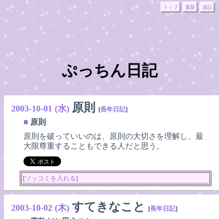
トップ
最新
追記
ぷっちん日記
原則
2003-10-01 (水)
[
長年日記
]
■
原則
原則を破っていいのは、原則の大切さを理解し、最
大限尊重することもできる人だと思う。
[
ツッコミを入れる
]
すてきなこと
2003-10-02 (木)
[
長年日記
]