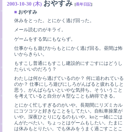
おやすみ
2003-10-30 (木)
[
長年日記
]
■
おやすみ
休みをとった。とにかく逃げ回った。
メール読むのがキライ。
ゲームをする気にもならず。
仕事からも遊びからもとにかく逃げ回る。昼間は怖
いからきらい。
もすこし普通にもすこし建設的にすごすにはどうし
たらいいのだろう？
わたしは何から逃げているのか？ 何に追われている
のか？ 仕事にしろ遊びにしろがんばると疲れるしと
思う。がんばらないといやな気持ち。そういうこと
を考えていると自分がＡ型なことも納得できる。
とにかく忙しすぎるのがいや。長期間にリズミカル
にコツコツと好きなことをしてたい。自転車操業が
いや。深夜ひとりになるのもいや。koと一緒にごは
んがたべたい。ちょっとはゲームもしたい。たまに
は休みもとりたい。でも休みをうまく過ごすことこ