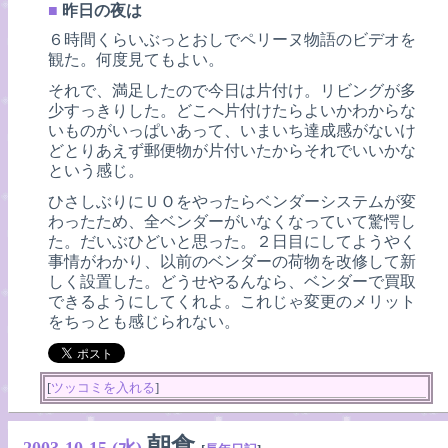
■
昨日の夜は
６時間くらいぶっとおしでペリーヌ物語のビデオを
観た。何度見てもよい。
それで、満足したので今日は片付け。リビングが多
少すっきりした。どこへ片付けたらよいかわからな
いものがいっぱいあって、いまいち達成感がないけ
どとりあえず郵便物が片付いたからそれでいいかな
という感じ。
ひさしぶりにＵＯをやったらベンダーシステムが変
わったため、全ベンダーがいなくなっていて驚愕し
た。だいぶひどいと思った。２日目にしてようやく
事情がわかり、以前のベンダーの荷物を改修して新
しく設置した。どうせやるんなら、ベンダーで買取
できるようにしてくれよ。これじゃ変更のメリット
をちっとも感じられない。
[
ツッコミを入れる
]
朝食
2003-10-15 (水)