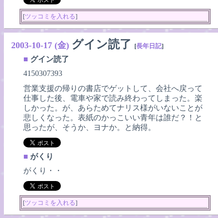
[
ツッコミを入れる
]
グイン読了
2003-10-17 (金)
[
長年日記
]
■
グイン読了
4150307393
営業支援の帰りの書店でゲットして、会社へ戻って
仕事した後、電車や家で読み終わってしまった。楽
しかった。が、あらためてナリス様がいないことが
悲しくなった。表紙のかっこいい青年は誰だ？！と
思ったが、そうか、ヨナか。と納得。
■
がくり
がくり・・
[
ツッコミを入れる
]