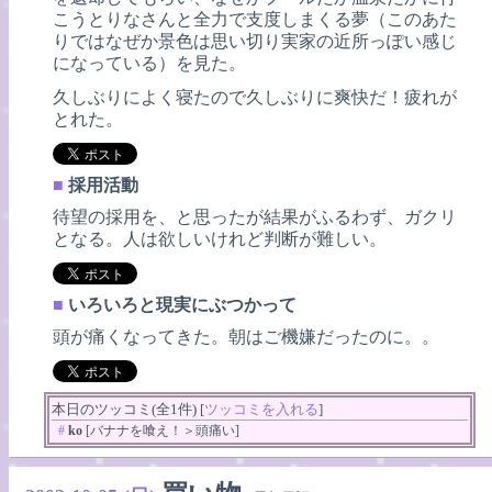
こうとりなさんと全力で支度しまくる夢（このあた
りではなぜか景色は思い切り実家の近所っぽい感じ
になっている）を見た。
久しぶりによく寝たので久しぶりに爽快だ！疲れが
とれた。
■
採用活動
待望の採用を、と思ったが結果がふるわず、ガクリ
となる。人は欲しいけれど判断が難しい。
■
いろいろと現実にぶつかって
頭が痛くなってきた。朝はご機嫌だったのに。。
本日のツッコミ(全1件) [
ツッコミを入れる
]
#
ko
[バナナを喰え！＞頭痛い]