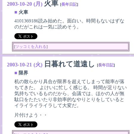
火車
2003-10-20 (月)
[
長年日記
]
■
火車
4101369186読み始めた。面白い。時間もないはずな
のだがこれは一気に読めそう。
[
ツッコミを入れる
]
日暮れて道遠し
2003-10-21 (火)
[
長年日記
]
■
限界
机の散らかり具合が限界を超えてしまって能率が落
ちてきた。 よけいに忙しく感じる。 時間が足りない
気持ちでいるものだから、会議では、ほかの人が無
駄口をたたいたり非効率的なやりとりをしていると
イライライライラして大変だ。
片付けよう・・