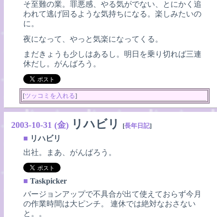
そ至難の業。罪悪感、やる気がでない、とにかく追
われて逃げ回るような気持ちになる。楽しみたいの
に。
夜になって、やっと気楽になってくる。
まだきょうも少しはあるし。明日を乗り切れば三連
休だし。がんばろう。
[
ツッコミを入れる
]
リハビリ
2003-10-31 (金)
[
長年日記
]
■
リハビリ
出社。まあ、がんばろう。
■
Taskpicker
バージョンアップで不具合が出て使えておらず今月
の作業時間は大ピンチ。 連休では絶対なおさない
と。。