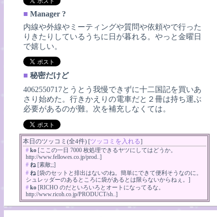
■
Manager ?
内線や外線やミーティングや質問や依頼やで行った
りきたりしているうちに日が暮れる。やっと金曜日
で嬉しい。
■
秘密だけど
4062550717とうとう我慢できずに十二国記を買いあ
さり始めた。行きかえりの電車だと２冊は持ち運ぶ
必要があるのが難。次を補充しなくては。
本日のツッコミ(全4件) [
ツッコミを入れる
]
#
ko
[ここの一日 7000 枚処理できるヤツにしてはどうか。
http://www.fellowes.co.jp/prod..]
#
ね
[素敵;;]
#
ね
[袋のセットと排出はないのね。簡単にできて便利そうなのに。
シュレッダーのあるところに袋があるとは限らないからねぇ。]
#
ko
[RICHO のだといろいろとオートになってるな。
http://www.ricoh.co.jp/PRODUCT/sh..]