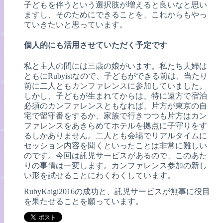
子どもを伴うという選択肢が増えると良いなと思い
ますし、そのためにできることを、これからもやっ
ていきたいと思っています。
個人的にも活用させていただく予定です
私と主人の間には三歳の娘がいます。私たち夫婦は
ともにRubyistなので、子どもができる前は、当たり
前に二人ともカンファレンスに参加していました。
しかし、子どもが生まれてからは、特に遠方で宿泊
必須のカンファレンスともなれば、片方が東京の自
宅で留守番をするか、家族で行きつつも片方はカン
ファレンスをあきらめてホテルを拠点に子守りをす
るしかありません。二人とも会場でリアルタイムに
セッション内容を聞くといったことは非常に難しい
のです。今回は託児サービスがあるので、このあた
りの事情は一変します。カンファレンス参加の新し
い形を試せることにわくわくしています。
RubyKaigi2016の成功と、託児サービスが無事に役目
を果たせることを願っています。