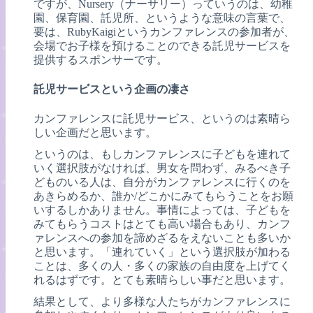
ですが、Nursery（ナーサリー）っていうのは、幼稚
園、保育園、託児所、というような意味の言葉で、
要は、RubyKaigiというカンファレンスの参加者が、
会場でお子様を預けることのできる託児サービスを
提供するスポンサーです。
託児サービスという企画の凄さ
カンファレンスに託児サービス、というのは素晴ら
しい企画だと思います。
というのは、もしカンファレンスに子どもを連れて
いく選択肢がなければ、男女を問わず、みるべき子
どものいる人は、自分がカンファレンスに行くのを
あきらめるか、誰か/どこかにみてもらうことをお願
いするしかありません。事情によっては、子どもを
みてもらうコストはとても高い場合もあり、カンフ
ァレンスへの参加を諦めざるをえないことも多いか
と思います。「連れていく」という選択肢が加わる
ことは、多くの人・多くの家族の自由度を上げてく
れるはずです。とても素晴らしい事だと思います。
結果として、より多様な人たちがカンファレンスに