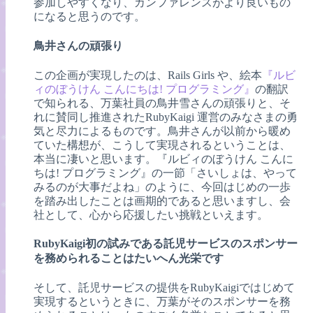
参加しやすくなり、カンファレンスがより良いもの
になると思うのです。
鳥井さんの頑張り
この企画が実現したのは、Rails Girls や、絵本
『ルビ
ィのぼうけん こんにちは! プログラミング』
の翻訳
で知られる、万葉社員の鳥井雪さんの頑張りと、そ
れに賛同し推進されたRubyKaigi 運営のみなさまの勇
気と尽力によるものです。鳥井さんが以前から暖め
ていた構想が、こうして実現されるということは、
本当に凄いと思います。『ルビィのぼうけん こんに
ちは! プログラミング』の一節「さいしょは、やって
みるのが大事だよね」のように、今回はじめの一歩
を踏み出したことは画期的であると思いますし、会
社として、心から応援したい挑戦といえます。
RubyKaigi初の試みである託児サービスのスポンサー
を務められることはたいへん光栄です
そして、託児サービスの提供をRubyKaigiではじめて
実現するというときに、万葉がそのスポンサーを務