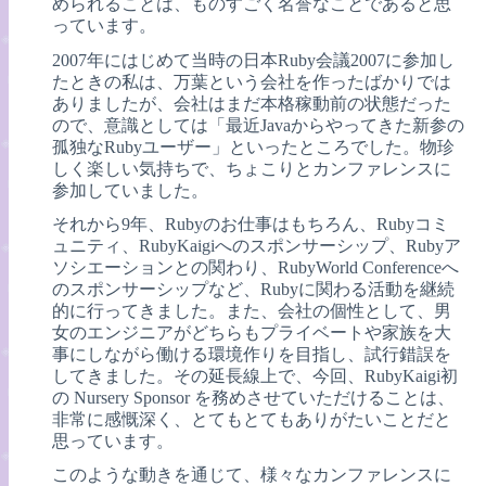
められることは、ものすごく名誉なことであると思
っています。
2007年にはじめて当時の日本Ruby会議2007に参加し
たときの私は、万葉という会社を作ったばかりでは
ありましたが、会社はまだ本格稼動前の状態だった
ので、意識としては「最近Javaからやってきた新参の
孤独なRubyユーザー」といったところでした。物珍
しく楽しい気持ちで、ちょこりとカンファレンスに
参加していました。
それから9年、Rubyのお仕事はもちろん、Rubyコミ
ュニティ、RubyKaigiへのスポンサーシップ、Rubyア
ソシエーションとの関わり、RubyWorld Conferenceへ
のスポンサーシップなど、Rubyに関わる活動を継続
的に行ってきました。また、会社の個性として、男
女のエンジニアがどちらもプライベートや家族を大
事にしながら働ける環境作りを目指し、試行錯誤を
してきました。その延長線上で、今回、RubyKaigi初
の Nursery Sponsor を務めさせていただけることは、
非常に感慨深く、とてもとてもありがたいことだと
思っています。
このような動きを通じて、様々なカンファレンスに