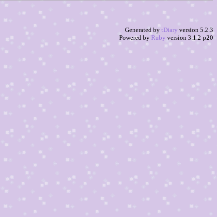
Generated by
tDiary
version 5.2.3
Powered by
Ruby
version 3.1.2-p20