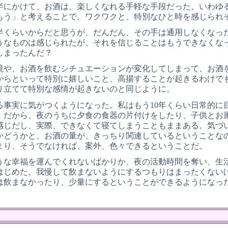
代前半にかけて、お酒は、楽しくなれる手軽な手段だった。いわ
もう」と考えることで、ワクワクと、特別なひと時を感じられ
後半くらいからだと思うが、だんだん、その手は通用しなくなっ
うなものは感じられたが、それを信じることはもうできなくな
しまったんだ？
境や、お酒を飲むシチュエーションが変化してしまって、お酒
からといって特別に嬉しいこと、高揚することが起きるわけで
り立てて特別な感情が起きないのと同じように。
る事実に気がつくようになった。私はもう10年くらい日常的に
。だから、夜のうちに夕食の食器の片付けをしたり、子供とお
感じだし、実際、できなくて寝てしまうこともままある。気づ
かどうかと、お酒の量が、きっちり関連しているということな
まり、そうでなければ、案外、色々できるということだ。
うな幸福を運んでくれないばかりか、夜の活動時間を奪い、生
はじめた。我慢して飲まないようにするつもりはまったくない
は飲まなかったり、少量にするということができるようになっ