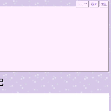
トップ
最新
追記
記