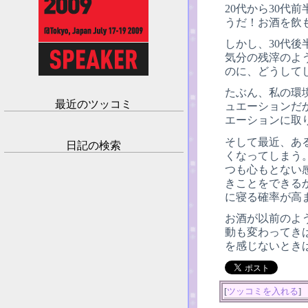
20代から30
うだ！お酒を飲
しかし、30代
気分の残滓のよ
のに、どうして
たぶん、私の環
最近のツッコミ
ュエーションだ
エーションに取
そして最近、あ
日記の検索
くなってしまう
つも心もとない
きことをできる
に寝る確率が高
お酒が以前のよ
動も変わってき
を感じないとき
[
ツッコミを入れる
]