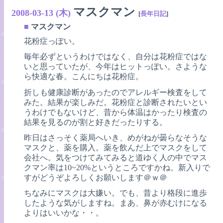
マスクマン
2008-03-13 (木)
[
長年日記
]
■
マスクマン
花粉症っぽい。
毎年必ずというわけではなく、自分は花粉症ではな
いと思っていたが、今年はヒットっぽい。さような
ら快適な春。こんにちは花粉症。
折しも健康診断があったのでアレルギー検査をして
みた。結果が楽しみだ。花粉症と診断されたいとい
うわけでもないけど、昔から体温はかったり検査の
結果を見るのが割と好きだったりする。
昨日はさっそく薬局へいき、めがねが曇らなそうな
マスクと、薬を購入。薬を飲んだ上でマスクをして
会社へ。気をつけてみてみると道ゆく人の中でマス
クマン率は10~20%というところですかね。新入りで
すがどうぞよろしくお願いします＠ｗ＠
ちなみにマスクは大嫌い。でも、昔より格段に進歩
したような気がしますね。まあ、鼻が赤むけになる
よりはいいかな・・。