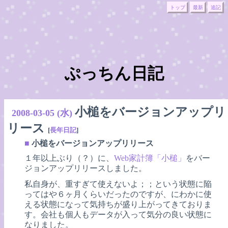
トップ
最新
追記
ぷっちん日記
小槌をバージョンアップリ
2008-03-05 (水)
リース
[
長年日記
]
■
小槌をバージョンアップリリース
１年以上ぶり（？）に、
Web家計簿「小槌」
をバー
ジョンアップリリースしました。
私自身が、重すぎて使えないよ；；という状態に陥
ってはや６ヶ月くらいだったのですが、にわかに使
える状態になって気持ちが盛り上がってきておりま
す。会社も個人もデータが入って気分の良い状態に
なりました。