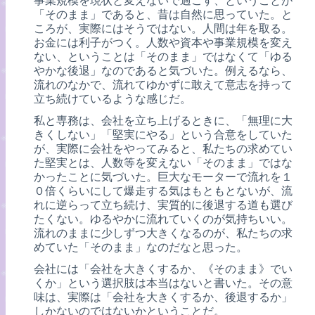
事業規模を現状と変えないで過ごす、ということが
「そのまま」であると、昔は自然に思っていた。と
ころが、実際にはそうではない。人間は年を取る。
お金には利子がつく。人数や資本や事業規模を変え
ない、ということは「そのまま」ではなくて「ゆる
やかな後退」なのであると気づいた。例えるなら、
流れのなかで、流れてゆかずに敢えて意志を持って
立ち続けているような感じだ。
私と専務は、会社を立ち上げるときに、「無理に大
きくしない」「堅実にやる」という合意をしていた
が、実際に会社をやってみると、私たちの求めてい
た堅実とは、人数等を変えない「そのまま」ではな
かったことに気づいた。巨大なモーターで流れを１
０倍くらいにして爆走する気はもともとないが、流
れに逆らって立ち続け、実質的に後退する道も選び
たくない。ゆるやかに流れていくのが気持ちいい。
流れのままに少しずつ大きくなるのが、私たちの求
めていた「そのまま」なのだなと思った。
会社には「会社を大きくするか、《そのまま》でい
くか」という選択肢は本当はないと書いた。その意
味は、実際は「会社を大きくするか、後退するか」
しかないのではないかということだ。