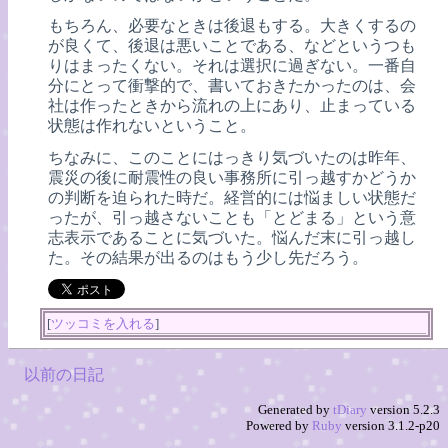
もちろん、必要なときは後退もする。大きくするの
が良くて、後退は悪いことである、などというつも
りはまったくない。それは選択に過ぎない。一番自
分にとって衝撃的で、書いておきたかったのは、会
社は作ったときから流れの上にあり、止まっている
状態は作れないということ。
ちなみに、このことにはっきり気づいたのは昨年、
震災の後に耐震性の良い事務所に引っ越すかどうか
の判断を迫られた時だ。経営的には悩ましい状態だ
ったが、引っ越さないことも「とどまる」という意
志表示であることに気づいた。悩んだ末に引っ越し
た。その結果が出るのはもう少し先だろう。
[
ツッコミを入れる
]
以前の日記
Generated by
tDiary
version 5.2.3
Powered by
Ruby
version 3.1.2-p20