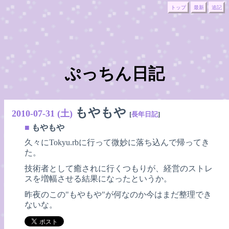
トップ
最新
追記
ぷっちん日記
もやもや
2010-07-31 (土)
[
長年日記
]
■
もやもや
久々にTokyu.rbに行って微妙に落ち込んで帰ってき
た。
技術者として癒されに行くつもりが、経営のストレ
スを増幅させる結果になったというか。
昨夜のこの"もやもや"が何なのか今はまだ整理でき
ないな。