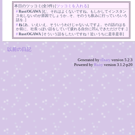
本日のツッコミ(全3件) [
ツッコミを入れる
]
#
Rust/OGAWA
[む、それはよくないですね。もしかしてインスタン
ス化しないのが原因でしょうか...そ、そのうち飲みに行っていろいろ
話を..]
#
ね
[あ、いえいえ、そういうわけじゃないんですよ。その話のはる
か前に、社長っぽい話をしていて疲れる自分に凹んできただけです..]
#
Rust/OGAWA
[そういう話をしたいですね！近いうちに是非是非]
以前の日記
Generated by
tDiary
version 5.2.3
Powered by
Ruby
version 3.1.2-p20