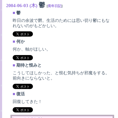
鬱
2004-06-03 (木)
[
長年日記
]
■
鬱
昨日の余波で欝。生活のためには思い切り鬱にもな
れないのがもどかしい。
■
何か
何か、軸がほしい。
■
期待と恨みと
こうしてほしかった、と恨む気持ちが邪魔をする。
前向きにならないと。
■
復活
回復してきた！