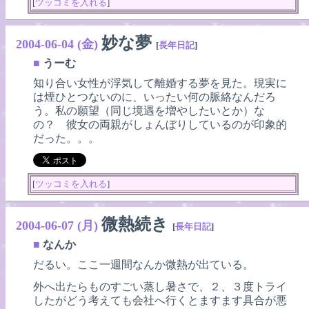
[
ツッコミを入れる
]
妙な夢
2004-06-04 (金)
[
長年日記
]
■
うーむ
知り合い女性が浮気して離婚する夢を見た。現実に
は煙ひとつないのに、いったい何の脈絡なんだろ
う。私の願望（同じ境遇を増やしたいとか）な
の？ 彼女の両親がしょんぼりしているのが印象的
だった。。。
[
ツッコミを入れる
]
微熱続き
2004-06-07 (月)
[
長年日記
]
■
なんか
だるい。ここ一週間なんか微熱が出ている。
外へ出たらものすごい蒸し暑さで、２、３度トライ
したがどう考えても会社へ行くとますます具合が悪