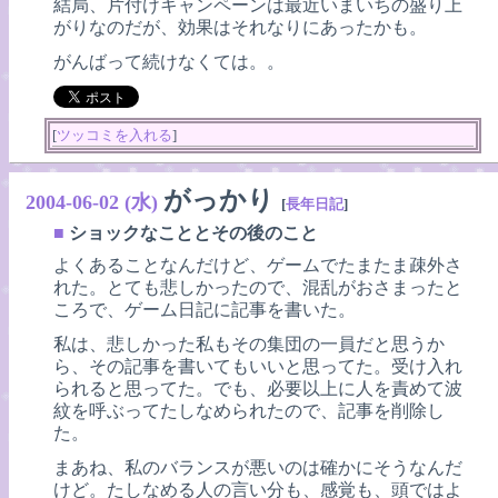
結局、片付けキャンペーンは最近いまいちの盛り上
がりなのだが、効果はそれなりにあったかも。
がんばって続けなくては。。
[
ツッコミを入れる
]
がっかり
2004-06-02 (水)
[
長年日記
]
■
ショックなこととその後のこと
よくあることなんだけど、ゲームでたまたま疎外さ
れた。とても悲しかったので、混乱がおさまったと
ころで、ゲーム日記に記事を書いた。
私は、悲しかった私もその集団の一員だと思うか
ら、その記事を書いてもいいと思ってた。受け入れ
られると思ってた。でも、必要以上に人を責めて波
紋を呼ぶってたしなめられたので、記事を削除し
た。
まあね、私のバランスが悪いのは確かにそうなんだ
けど。たしなめる人の言い分も、感覚も、頭ではよ