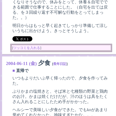
くなりそうなので、休みをとって、休養＆自宅でで
きる範囲で仕事することにした。（自宅を出ては戻
る、を３回繰り返す不可解な行動をとってしまっ
た。。）
明日からはもっと早く起きてしっかり準備して涼し
いうちに出かけよう。きっとそうしよう。
[
ツッコミを入れる
]
夕食
2004-06-11 (金)
[
長年日記
]
■
直帰で
いつもよりだいぶ早く帰ったので、夕食を作ってみ
た。
ぶりかまの塩焼きと、そば米と七種類の野菜と鶏肉
のお汁。かまは焼くだけだが、汁のほうは具をたく
さん入れることにしたため手がかかった。
ヘルシーで美味しい夕食ができた。でもkoがあまり
誉めてくれなかった。地味すぎたかな。。。