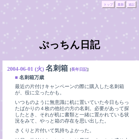
トップ
最新
追記
ぷっちん日記
名刺箱
2004-06-01 (火)
[
長年日記
]
■
名刺箱万歳
最近の片付けキャンペーンの際に購入した名刺箱
が、役に立ったかも。
いつものように無意識に机に置いていた今日もらっ
たばかりの４枚の他社の方の名刺。必要があって探
したとき、それが机に書類と一緒に置かれている状
況をみて、やっと箱の存在を思い出した。
さくりと片付いて気持ちよかった。