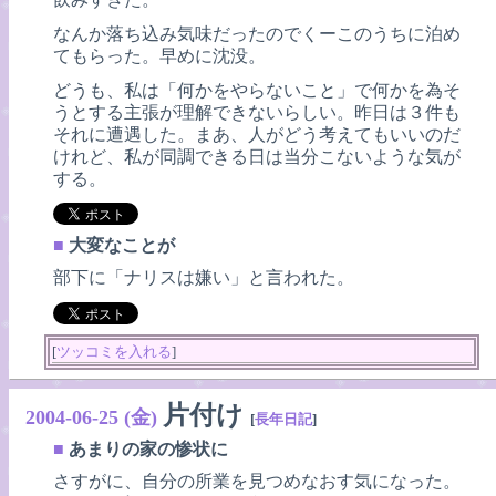
なんか落ち込み気味だったのでくーこのうちに泊め
てもらった。早めに沈没。
どうも、私は「何かをやらないこと」で何かを為そ
うとする主張が理解できないらしい。昨日は３件も
それに遭遇した。まあ、人がどう考えてもいいのだ
けれど、私が同調できる日は当分こないような気が
する。
■
大変なことが
部下に「ナリスは嫌い」と言われた。
[
ツッコミを入れる
]
片付け
2004-06-25 (金)
[
長年日記
]
■
あまりの家の惨状に
さすがに、自分の所業を見つめなおす気になった。