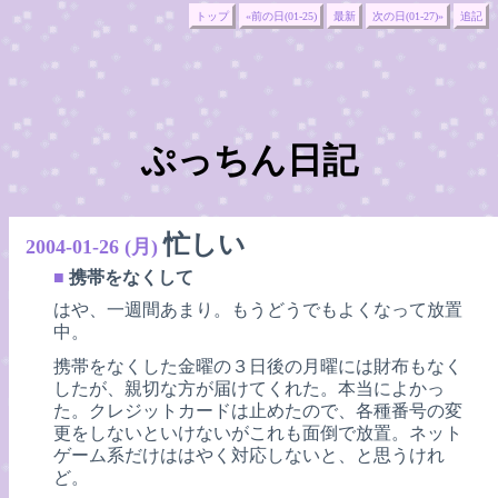
トップ
«前の日(01-25)
最新
次の日(01-27)»
追記
ぷっちん日記
忙しい
2004-01-26 (月)
■
携帯をなくして
はや、一週間あまり。もうどうでもよくなって放置
中。
携帯をなくした金曜の３日後の月曜には財布もなく
したが、親切な方が届けてくれた。本当によかっ
た。クレジットカードは止めたので、各種番号の変
更をしないといけないがこれも面倒で放置。ネット
ゲーム系だけははやく対応しないと、と思うけれ
ど。