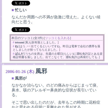
■
忙しい
なんだか周囲への不満が急激に増えた。よくない傾
向だと思う。
本日のツッコミ(全3件) [
ツッコミを入れる
]
#
tetsumi
[私も財布落としました。]
#
ね
[はう..>< 出てくるといいですね。昨日は電車で会社の携帯を落
としましたが拾ってもらえました。]
#
ぱんだ
[うちの女房は、先週の土曜日(らしい)に運転免許証とある資
格証明書を落し ました。出てこなくて、運転免許は再発行しても..]
風邪
2006-01-26 (木)
■
風邪が
なかなか治らない。のどの痛みからはじまって痰、
鼻水、咳のアレルギー鼻炎的な症状が長引いてい
る。
そこで思い出したのだが、去年もこの時期に花粉症
かと思われる症状に見舞われた気がする。