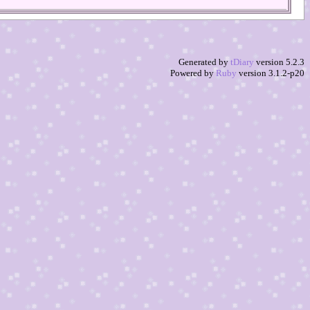
Generated by
tDiary
version 5.2.3
Powered by
Ruby
version 3.1.2-p20