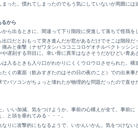
しまった。慣れてしまったのでもう気にしていないが周囲には
あるから
ルから出るときに、間違って下り階段に突進して落ちて怪我を
ら出口だとおもって突き進んだが窓があるだけでそこは階段だ
。痛みと衝撃（ナゼワタシハココニコロゲオチルベクトッシン
やや遅刻する羽目に。幸い骨に異常はなさそうだがひどい青あ
ルは入るときも入り口がわかりにくくウロウロさせられた。構
ったくの素面（飲みすぎたのはその日の夜のこと）での出来事
撃でパソコンがちょっと壊れたが物理的な問題だったので直せ
た。いい加減、気をつけようか。事前の心構えが全て。事前に
ぇ、と頭を垂れてみる・・・。
れなりに攻撃的にもなるようで、いかんいかん。気をつけない