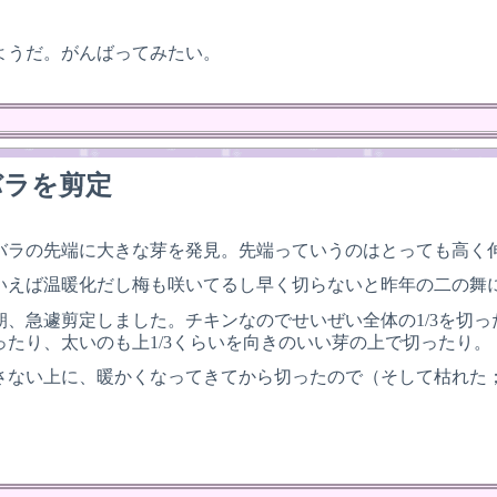
ようだ。がんばってみたい。
バラを剪定
バラの先端に大きな芽を発見。先端っていうのはとっても高く
いえば温暖化だし梅も咲いてるし早く切らないと昨年の二の舞
朝、急遽剪定しました。チキンなのでせいぜい全体の1/3を切
ったり、太いのも上1/3くらいを向きのいい芽の上で切ったり。
さない上に、暖かくなってきてから切ったので（そして枯れた