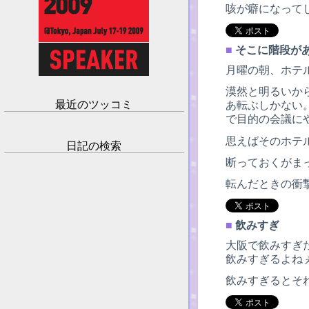
咳が癖になって
■
そこに階段が
月曜の朝、ホテ
漠然と明るいか
最近のツッコミ
あ転ぶしかない
で目的の会議に
思えばそのホテ
日記の検索
断っておくがま
転んだときの衝
■
飲みすぎ
大阪で飲みすぎ
飲みすぎるよね
飲みすぎるとそ