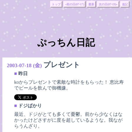
トップ
«前の日(07-17)
最新
次の日(07-19)»
追記
ぷっちん日記
プレゼント
2003-07-18 (金)
■
昨日
koからプレゼントで素敵な時計をもらった！ 恵比寿
でビールを飲んで御機嫌。
■
ドジばかり
最近、ドジがとても多くて憂鬱。前から少なくはな
かったけどさすがに度を超しているような。我なが
らうんざり。