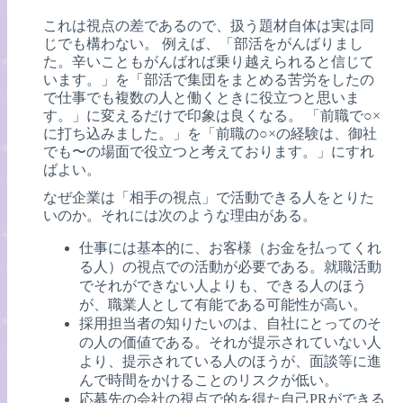
これは視点の差であるので、扱う題材自体は実は同
じでも構わない。 例えば、「部活をがんばりまし
た。辛いこともがんばれば乗り越えられると信じて
います。」を「部活で集団をまとめる苦労をしたの
で仕事でも複数の人と働くときに役立つと思いま
す。」に変えるだけで印象は良くなる。 「前職で○×
に打ち込みました。」を「前職の○×の経験は、御社
でも〜の場面で役立つと考えております。」にすれ
ばよい。
なぜ企業は「相手の視点」で活動できる人をとりた
いのか。それには次のような理由がある。
仕事には基本的に、お客様（お金を払ってくれ
る人）の視点での活動が必要である。就職活動
でそれができない人よりも、できる人のほう
が、職業人として有能である可能性が高い。
採用担当者の知りたいのは、自社にとってのそ
の人の価値である。それが提示されていない人
より、提示されている人のほうが、面談等に進
んで時間をかけることのリスクが低い。
応募先の会社の視点で的を得た自己PRができる