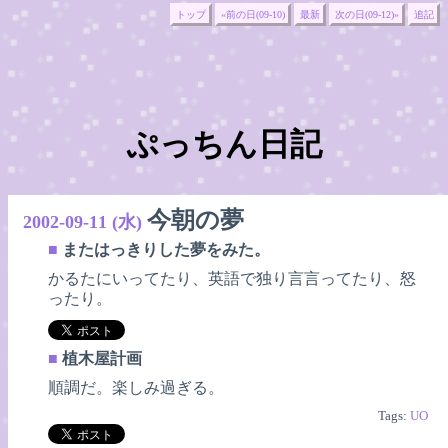
トップ
«前の日(09-10)
最新
次の日(09-12)»
追記
ぷっちん日記
今朝の夢
2002-09-11 (水)
■
またはっきりした夢をみた。
かるたにいってたり、英語で独り言言ってたり、怒
ったり。
■
植木屋計画
順調だ。楽しみ過ぎる。
Tags:
UO