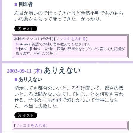
■
目医者
左目が痛いので行ってきたけど全然不明でものもら
いの薬をもらって帰ってきた。がっかり。
本日のツッコミ(全2件) [
ツッコミを入れる
]
#
tetsumi
[英語での独り言を教えてください(w]
#
ねいこ
[I think ... while ... 四角い部屋のなかブツブツ言ってた記憶が
あります。while だの he ..]
ありえない
2003-09-11 (木)
■
ありえない
指示しても都合のいいところだけ聞いて、都合の悪
いところは聞かないふりして同じことを何度も言わ
せる。子供か！おかげで超むかついて仕事になら
ん。本当に失敗した。
[
ツッコミを入れる
]