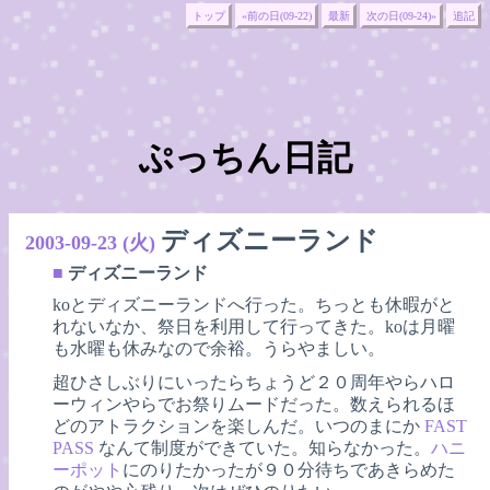
トップ
«前の日(09-22)
最新
次の日(09-24)»
追記
ぷっちん日記
ディズニーランド
2003-09-23 (火)
■
ディズニーランド
koとディズニーランドへ行った。ちっとも休暇がと
れないなか、祭日を利用して行ってきた。koは月曜
も水曜も休みなので余裕。うらやましい。
超ひさしぶりにいったらちょうど２０周年やらハロ
ーウィンやらでお祭りムードだった。数えられるほ
どのアトラクションを楽しんだ。いつのまにか
FAST
PASS
なんて制度ができていた。知らなかった。
ハニ
ーポット
にのりたかったが９０分待ちであきらめた