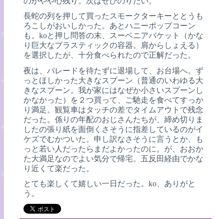
のがやや心残り。次はぜひのりたい。
長蛇の列を押して買ったスモークターキーととうも
ろこしがおいしかった。あとハニーポップコーン
も。koと押し問答の末、スーベニアバケット（かな
り巨大なプラスティックの容器。肩からしょえる）
を選択したが、十分食べられたので正解だった。
夜は、パレードを待たずに退場して、お台場へ。ず
っとほしかった大きなスプーン（普通のいわゆる大
きなスプーン。我が家にはなぜか小さいスプーンし
かなかった）を２つ買って、ご馳走を食べてすっか
り満足。観覧車はタッチの差でタイムアウトで残念
だった。係りの年配のおじさんたちが、締め切りま
したの張り紙を面倒くさそうに指差しているのがイ
ケズでむかついた。申し訳なさそうに言うとか、も
っと若い人だったらまだよかったのに。が、おおか
た大満足なのでよい気分で帰宅。五反田経由でかな
り近くて楽だった。
とても楽しくて嬉しい一日だった。ko、ありがと
う。