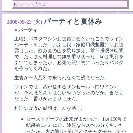
[
ツッコミを入れる
]
パーティと夏休み
2008-09-23 (火)
■
パーティ
土曜はパスタマシンお披露目会ということでワイン
パーティをした。いぶし銀（家庭用燻製器）もお披
露目した。飲み会の山を乗り越え、前日睡眠３時間
で、たくさん料理して無事乗り切った。koは風邪を
引いてしまったが、必死で買い物にいったりパスタ
を作ってくれた。
主賓が一人風邪で来られなくて残念だった。
ワインでは、我が愛するサンセール（白ワイン）
が、それほど高くはないやつだったのだが、当たり
だった。香りがたまりません。
料理のほうの感想はこんな感じ。
ローストビーフの出来がよかった。1kg 190度で
結果的に45+15分。連続なら50〜55分くらいだ
ったか。火の通りが前だとクチャクチャしてか