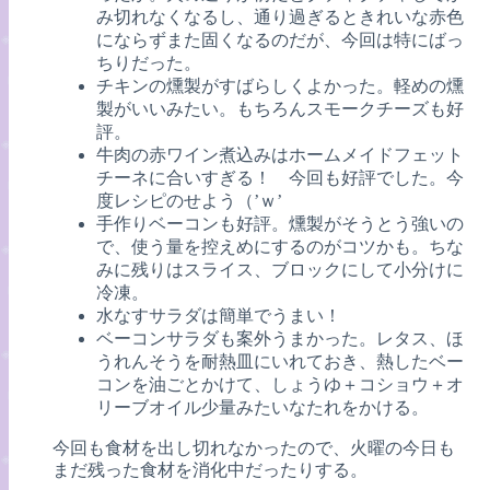
み切れなくなるし、通り過ぎるときれいな赤色
にならずまた固くなるのだが、今回は特にばっ
ちりだった。
チキンの燻製がすばらしくよかった。軽めの燻
製がいいみたい。もちろんスモークチーズも好
評。
牛肉の赤ワイン煮込みはホームメイドフェット
チーネに合いすぎる！ 今回も好評でした。今
度レシピのせよう（’ｗ’
手作りベーコンも好評。燻製がそうとう強いの
で、使う量を控えめにするのがコツかも。ちな
みに残りはスライス、ブロックにして小分けに
冷凍。
水なすサラダは簡単でうまい！
ベーコンサラダも案外うまかった。レタス、ほ
うれんそうを耐熱皿にいれておき、熱したベー
コンを油ごとかけて、しょうゆ＋コショウ＋オ
リーブオイル少量みたいなたれをかける。
今回も食材を出し切れなかったので、火曜の今日も
まだ残った食材を消化中だったりする。