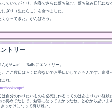
入っていてがくり。内容でさらに落ち込む。落ち込み日記にな
おにぎり（生たらこ）を食べました。
たくなってきた。がんばろう。
エントリー
Award on Rails にエントリー。
ぁ。ここ数日はろくに寝ないでお手伝いしてたもんです。肩凝
はこれ。
.net/bookscope/
ては自分の作りたいものを必死に作るってのはあまりない経験
たのは初めてだしで、勉強になってよかったね。と心から思いま
いいきっかけになって有り難い。