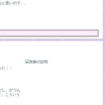
ると悪いので、、
った；；
だし、がつん
す。こういう