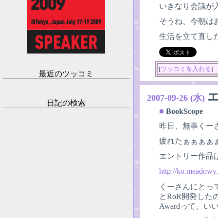
いきなり会議が
そうね、今朝は
生活を立て直し
[
ツッコミを入れる
]
最近のツッコミ
2007-09-26 (水)
日記の検索
■
BookScope
昨日、無事くーさんが
疲れたぁぁぁぁ
エントリー作品
http://ko.meadowy
くーさんにとっ
とRoR開発し
Awardって、