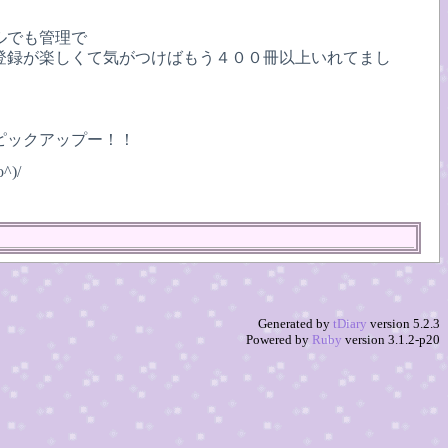
ルでも管理で
登録が楽しくて気がつけばもう４００冊以上いれてまし
ピックアップー！！
)/
Generated by
tDiary
version 5.2.3
Powered by
Ruby
version 3.1.2-p20