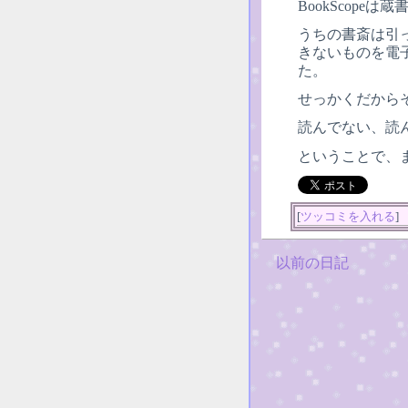
BookScope
うちの書斎は引
きないものを電
た。
せっかくだから
読んでない、読
ということで、ま
[
ツッコミを入れる
]
以前の日記