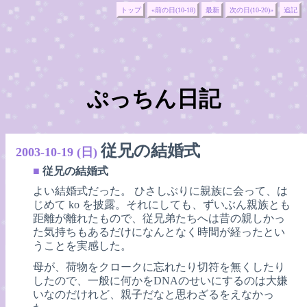
トップ
«前の日(10-18)
最新
次の日(10-20)»
追記
ぷっちん日記
従兄の結婚式
2003-10-19 (日)
■
従兄の結婚式
よい結婚式だった。 ひさしぶりに親族に会って、は
じめて ko を披露。それにしても、ずいぶん親族とも
距離が離れたもので、従兄弟たちへは昔の親しかっ
た気持ちもあるだけになんとなく時間が経ったとい
うことを実感した。
母が、荷物をクロークに忘れたり切符を無くしたり
したので、一般に何かをDNAのせいにするのは大嫌
いなのだけれど、親子だなと思わざるをえなかっ