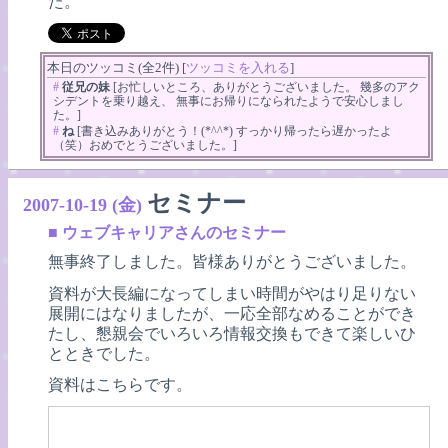
た。
本日のツッコミ(全2件) [
ツッコミを入れる
]
#
従兄の妹
[お忙しいところ、ありがとうございました。 幾多のアク
シデントを乗り越え、 無事にお帰りになられたようで安心しまし
た。]
#
ね
[書き込みありがとう！(*^^*) すっかり帰ったら遅かったよ
（笑）おめでとうございました。]
セミナー
2007-10-19 (金)
■
ウェブキャリアさんのセミナー
無事終了しました。皆様ありがとうございました。
資料が大長編になってしまい時間がやはり足りない
展開にはなりましたが、一応全部なめることができ
たし、懇親会でいろいろ情報交換もできて楽しいひ
とときでした。
資料はこちらです。