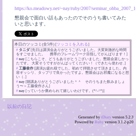
https://ko.meadowy.net/~nay/ruby/2007/seminar_ohba_2007_
懇親会で面白い話もあったのでそのうち書いてみた
いと思います。
本日のツッコミ(全5件) [
ツッコミを入れる
]
#
タニダ
[先日は講演会ありがとうございました。大変刺激的な時間
をすごせました。 携帯のフレームワーク目指してがんばります！]
#
nay
[こちらこそ、どうもありがとうございました。懇親会楽しかっ
たです。 大変そうですががんばってください！（できたら使わせ..]
#
工藤俊作
[講演お疲れ様でした。初めて拝聴させて頂きました。内
容ギッシリ、タップリで良かったですよ。懇親会はお邪魔になると想
い（..]
#
nay
[聴講ありがとうございました＾＾ そのうちまた飲みましょ
う〜＞工藤俊作さん]
#
nay
[っていうか褒められて嬉しいわけです。(*^-^*)]
以前の日記
Generated by
tDiary
version 5.2.3
Powered by
Ruby
version 3.1.2-p20