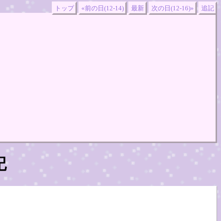
トップ
«前の日(12-14)
最新
次の日(12-16)»
追記
記