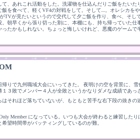
して、あれこれ活動をした。洗濯物を仕込んだりご飯をたいた
ご飯を食べて、軽くVF4の対戦をして。そして...。オレシカ
oがTVが見たいというので交代して夕ご飯を作り、食べ、そして
没。朝早くから張り切った割に、本棚にも、持ち帰っていた仕
かったかもしれない。ちょっと悔しいけれど、悪魔のゲームで
OM
日帰りで九州職域大会にいってきた。 夜明けの空を背景に、
勝１３敗でメンバー４人が全敗というかなりダメな成績であっ
らはそれほど落ちていないが、もともと苦手な右下段の抜きの
oku Only Member になっている。いつも大会が終わると
と希望時間帯がバッティングしているのが難。