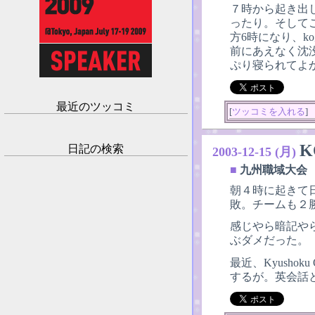
７時から起き出
ったり。そして
方6時になり、k
前にあえなく沈
ぷり寝られてよ
最近のツッコミ
[
ツッコミを入れる
]
K
日記の検索
2003-12-15 (月)
■
九州職域大会
朝４時に起きて
敗。チームも２
感じやら暗記や
ぶダメだった。
最近、Kyush
するが。英会話