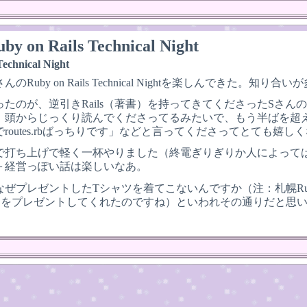
by on Rails Technical Night
echnical Night
Ruby on Rails Technical Nightを楽しんできた。知
ったのが、逆引きRails（著書）を持ってきてくださったSさ
、頭からじっくり読んでくださってるみたいで、もう半ばを超
routes.rbばっちりです」などと言ってくださってとても嬉
で打ち上げで軽く一杯やりました（終電ぎりぎりか人によって
＋経営っぽい話は楽しいなあ。
なぜプレゼントしたTシャツを着てこないんですか（注：札幌Ru
ツをプレゼントしてくれたのですね）といわれその通りだと思