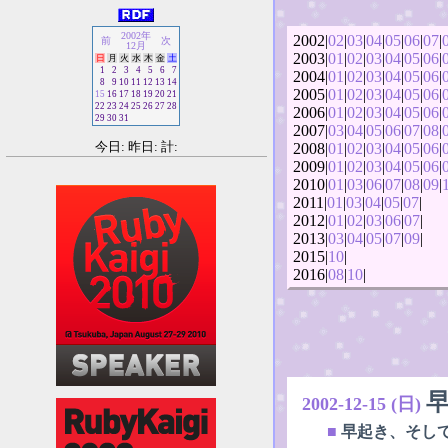
2002年
2002|
02
|
03
|
04
|
05
|
06
|
07
|
前
次
12月
2003|
01
|
02
|
03
|
04
|
05
|
06
|
日
月
火
水
木
金
土
1
2
3
4
5
6
7
2004|
01
|
02
|
03
|
04
|
05
|
06
|
8
9
10
11
12
13
14
2005|
01
|
02
|
03
|
04
|
05
|
06
|
15
16
17
18
19
20
21
22
23
24
25
26
27
28
2006|
01
|
02
|
03
|
04
|
05
|
06
|
29
30
31
2007|
03
|
04
|
05
|
06
|
07
|
08
|
今日: 昨日: 計:
2008|
01
|
02
|
03
|
04
|
05
|
06
|
2009|
01
|
02
|
03
|
04
|
05
|
06
|
2010|
01
|
03
|
06
|
07
|
08
|
09
|
2011|
01
|
03
|
04
|
05
|
07
|
2012|
01
|
02
|
03
|
06
|
07
|
2013|
03
|
04
|
05
|
07
|
09
|
2015|
10
|
2016|
08
|
10
|
早
2002-12-15 (日)
■
早起き、そして.