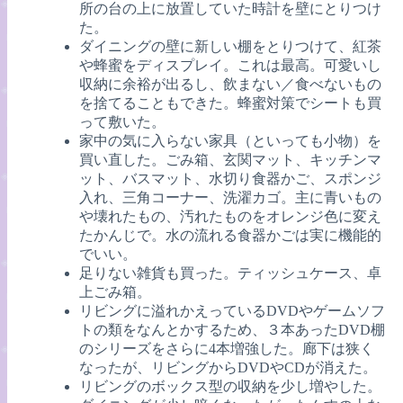
所の台の上に放置していた時計を壁にとりつけ
た。
ダイニングの壁に新しい棚をとりつけて、紅茶
や蜂蜜をディスプレイ。これは最高。可愛いし
収納に余裕が出るし、飲まない／食べないもの
を捨てることもできた。蜂蜜対策でシートも買
って敷いた。
家中の気に入らない家具（といっても小物）を
買い直した。ごみ箱、玄関マット、キッチンマ
ット、バスマット、水切り食器かご、スポンジ
入れ、三角コーナー、洗濯カゴ。主に青いもの
や壊れたもの、汚れたものをオレンジ色に変え
たかんじで。水の流れる食器かごは実に機能的
でいい。
足りない雑貨も買った。ティッシュケース、卓
上ごみ箱。
リビングに溢れかえっているDVDやゲームソフ
トの類をなんとかするため、３本あったDVD棚
のシリーズをさらに4本増強した。廊下は狭く
なったが、リビングからDVDやCDが消えた。
リビングのボックス型の収納を少し増やした。