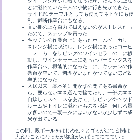
ダイニングが少し暗くなったが、たんすの上な
どに溢れていた主人の小物に行き先ができた。
サイドPCテーブルとしても使えてネトゲにも便
利。裁断作業台にもなる。
高い棚の上を自力で扱えないのがストレスだっ
たので、ステップを買った。
キッチンの作業台上にあったホームベーカリー
をレンジ横に収納し、レンジ横にあったコーヒ
ーメーカーをリビングのワインセラーの上に移
動し、ワインセラー上にあったバーミックスを
作業台へ。機能的になった上に、キッチンの作
業台が空いて、料理がいまだかつてないほど効
率的になった。
入居以来、基本的に開かずの間である書斎か
ら、要らない本を選んで捨てたり、一部の本を
自炊してスペースをあけて、リビングやベッド
ルームやトイレに溢れたものを収納。何しろ量
が多いので一朝一夕にはいかないが少しずつ成
果が出ている。
この間、段ボールをはじめ色々とゴミが出て玄関は
大変なことになったが都度がんばって捨てていっ