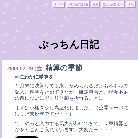
トップ
«前の日(02-28)
最新
次の日(03-01)»
追記
ぷっちん日記
精算の季節
2008-02-29 (金)
■
にわかに精算を
９月末に決算して以来、ためられるだけもろもろの
記入、精算をためてきたが、確定申告と、現金不足
の前についにがくりと膝を折れることに。
まずは小槌を少し高速化しました。（公開サーバに
はまだ未反映ですが・・）
で、やっと入力する気力がわいてきて、立替精算と
かをどこどこ入れています。大変だー・・・。