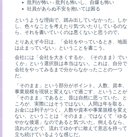
批判が怖い - 批判も怖いし、自爆も怖い
社員があらぬ不安を抱いては困る
というような理由で、踏み出していなかった。しか
し、色々なことを考えたり気づいたりしているのな
ら、それを書いていくのは悪くないと思うので。
とりあえず今日は、「会社をやっているとき、地面
は止まっていない」ということを書こう。
会社には「会社を大きくするか、《そのまま》でい
くか」という選択肢は本当はない。これは、自分で
会社をやってみるまで分からなかったことの一つ
だ。
「そのまま」という部分がポイント。人数、資本、
事業規模を現状と変えないで過ごす、ということが
「そのまま」であると、昔は自然に思っていた。と
ころが、実際にはそうではない。人間は年を取る。
お金には利子がつく。人数や資本や事業規模を変え
ない、ということは「そのまま」ではなくて「ゆる
やかな後退」なのであると気づいた。例えるなら、
流れのなかで、流れてゆかずに敢えて意志を持って
立ち続けているような感じだ。