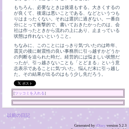
もちろん、必要なときは後退もする。大きくするの
が良くて、後退は悪いことである、などというつも
りはまったくない。それは選択に過ぎない。一番自
分にとって衝撃的で、書いておきたかったのは、会
社は作ったときから流れの上にあり、止まっている
状態は作れないということ。
ちなみに、このことにはっきり気づいたのは昨年、
震災の後に耐震性の良い事務所に引っ越すかどうか
の判断を迫られた時だ。経営的には悩ましい状態だ
ったが、引っ越さないことも「とどまる」という意
志表示であることに気づいた。悩んだ末に引っ越し
た。その結果が出るのはもう少し先だろう。
[
ツッコミを入れる
]
以前の日記
Generated by
tDiary
version 5.2.3