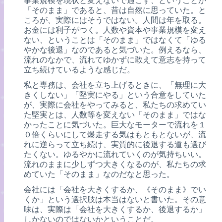
事業規模を現状と変えないで過ごす、ということが
「そのまま」であると、昔は自然に思っていた。と
ころが、実際にはそうではない。人間は年を取る。
お金には利子がつく。人数や資本や事業規模を変え
ない、ということは「そのまま」ではなくて「ゆる
やかな後退」なのであると気づいた。例えるなら、
流れのなかで、流れてゆかずに敢えて意志を持って
立ち続けているような感じだ。
私と専務は、会社を立ち上げるときに、「無理に大
きくしない」「堅実にやる」という合意をしていた
が、実際に会社をやってみると、私たちの求めてい
た堅実とは、人数等を変えない「そのまま」ではな
かったことに気づいた。巨大なモーターで流れを１
０倍くらいにして爆走する気はもともとないが、流
れに逆らって立ち続け、実質的に後退する道も選び
たくない。ゆるやかに流れていくのが気持ちいい。
流れのままに少しずつ大きくなるのが、私たちの求
めていた「そのまま」なのだなと思った。
会社には「会社を大きくするか、《そのまま》でい
くか」という選択肢は本当はないと書いた。その意
味は、実際は「会社を大きくするか、後退するか」
しかないのではないかということだ。