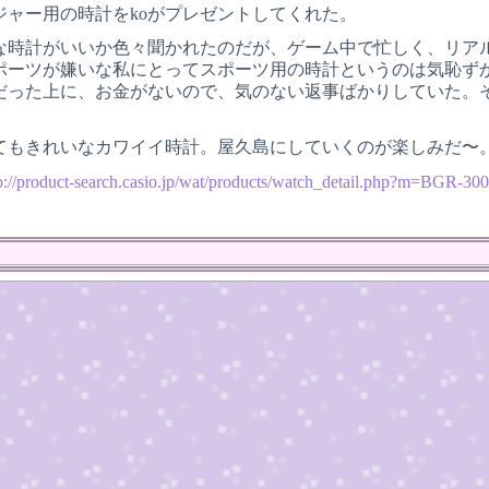
ジャー用の時計をkoがプレゼントしてくれた。
な時計がいいか色々聞かれたのだが、ゲーム中で忙しく、リア
ポーツが嫌いな私にとってスポーツ用の時計というのは気恥ず
だった上に、お金がないので、気のない返事ばかりしていた。
てもきれいなカワイイ時計。屋久島にしていくのが楽しみだ〜
tp://product-search.casio.jp/wat/products/watch_detail.php?m=BGR-