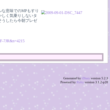
ルな意味でのMPもすり
かしく気乗りしないタ
そうしたら今朝プレゼ
。
300F-7JR&n=4215
Generated by
tDiary
version 5.2.3
Powered by
Ruby
version 3.1.2-p20