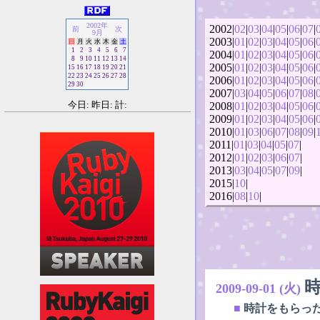
2002年
2002|
02
|
03
|
04
|
05
|
06
|
07
|
前
次
9月
2003|
01
|
02
|
03
|
04
|
05
|
06
|
日
月
火
水
木
金
土
1
2
3
4
5
6
7
2004|
01
|
02
|
03
|
04
|
05
|
06
|
8
9
10
11
12
13
14
2005|
01
|
02
|
03
|
04
|
05
|
06
|
15
16
17
18
19
20
21
22
23
24
25
26
27
28
2006|
01
|
02
|
03
|
04
|
05
|
06
|
29
30
2007|
03
|
04
|
05
|
06
|
07
|
08
|
今日: 昨日: 計:
2008|
01
|
02
|
03
|
04
|
05
|
06
|
2009|
01
|
02
|
03
|
04
|
05
|
06
|
2010|
01
|
03
|
06
|
07
|
08
|
09
|
2011|
01
|
03
|
04
|
05
|
07
|
2012|
01
|
02
|
03
|
06
|
07
|
2013|
03
|
04
|
05
|
07
|
09
|
2015|
10
|
2016|
08
|
10
|
2009-09-01 (火)
■
時計をもらっ