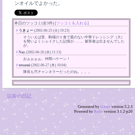
ンオイルでよかった。
本日のツッコミ(全3件) [
ツッコミを入れる
]
#
うきょー
(2002-06-25 (火) 19:23)
そういえば昔、駒場の１食で蓋のない中華ドレッシング（大）
を勢いよくシェイクした記憶が……。被害者は出ませんでした
が。
#
Nay
(2002-06-26 (水) 11:13)
おぉぉぉぉ。仲間ハケーン！
#
tetsumi
(2002-06-27 (木) 10:04)
隊長も弐チャンネラーだったのね。。。。
以前の日記
Generated by
tDiary
version 5.2.3
Powered by
Ruby
version 3.1.2-p20