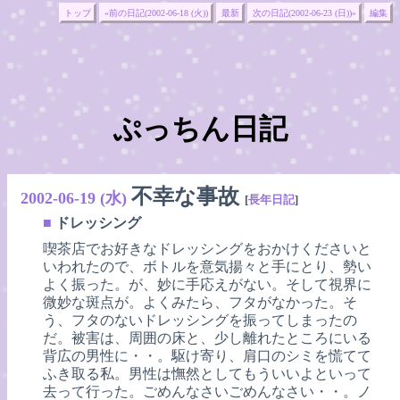
トップ
«前の日記(2002-06-18 (火))
最新
次の日記(2002-06-23 (日))»
編集
ぷっちん日記
不幸な事故
2002-06-19 (水)
[
長年日記
]
■
ドレッシング
喫茶店でお好きなドレッシングをおかけくださいと
いわれたので、ボトルを意気揚々と手にとり、勢い
よく振った。が、妙に手応えがない。そして視界に
微妙な斑点が。よくみたら、フタがなかった。そ
う、フタのないドレッシングを振ってしまったの
だ。被害は、周囲の床と、少し離れたところにいる
背広の男性に・・。駆け寄り、肩口のシミを慌てて
ふき取る私。男性は憮然としてもういいよといって
去って行った。ごめんなさいごめんなさい・・。ノ