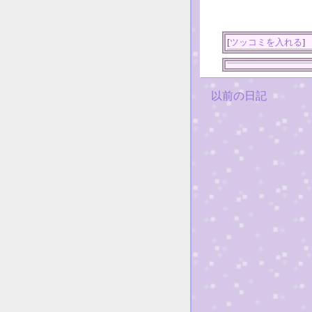
[
ツッコミを入れる
]
以前の日記