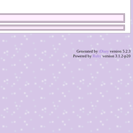
Generated by
tDiary
version 5.2.3
Powered by
Ruby
version 3.1.2-p20