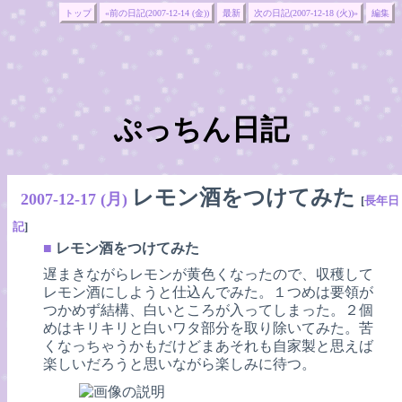
トップ
«前の日記(2007-12-14 (金))
最新
次の日記(2007-12-18 (火))»
編集
ぷっちん日記
レモン酒をつけてみた
2007-12-17 (月)
[
長年日
記
]
■
レモン酒をつけてみた
遅まきながらレモンが黄色くなったので、収穫して
レモン酒にしようと仕込んでみた。１つめは要領が
つかめず結構、白いところが入ってしまった。２個
めはキリキリと白いワタ部分を取り除いてみた。苦
くなっちゃうかもだけどまあそれも自家製と思えば
楽しいだろうと思いながら楽しみに待つ。