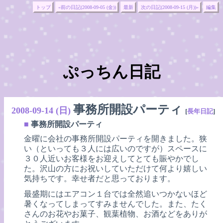
トップ
«前の日記(2008-09-05 (金))
最新
次の日記(2008-09-15 (月))»
編集
ぷっちん日記
事務所開設パーティ
2008-09-14 (日)
[
長年日記
]
■
事務所開設パーティ
金曜に会社の事務所開設パーティを開きました。狭
い（といっても３人には広いのですが）スペースに
３０人近いお客様をお迎えしてとても賑やかでし
た。沢山の方にお祝いしていただけて何より嬉しい
気持ちです。幸せ者だと思っております。
最盛期にはエアコン１台では全然追いつかないほど
暑くなってしまってすみませんでした。また、たく
さんのお花やお菓子、観葉植物、お酒などをありが