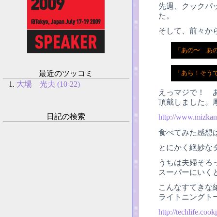
先週、クックパ
た。
そして、前々か
「あの〜　あ
最近のツッコミ
「あら！そう
大場 光夫 (10-22)
えっマジで！ 
頂戴しました。
日記の検索
http://www.mizkan.
食べてみた感想は
とにかく絶妙な
うちは夫婦そろ
スーパーにいく
こんなすてきな
ライトニングト
http://techlife.coo