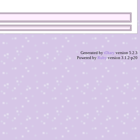
Generated by
tDiary
version 5.2.3
Powered by
Ruby
version 3.1.2-p20