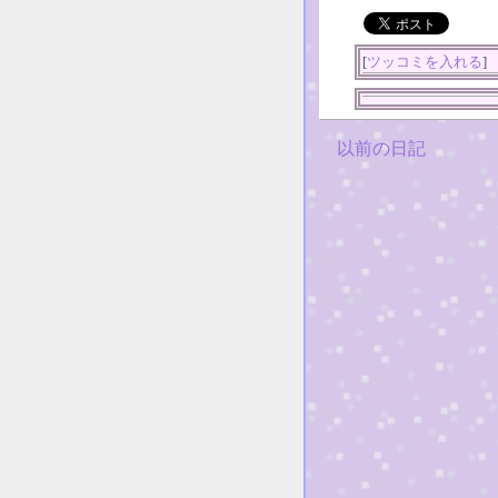
[
ツッコミを入れる
]
以前の日記