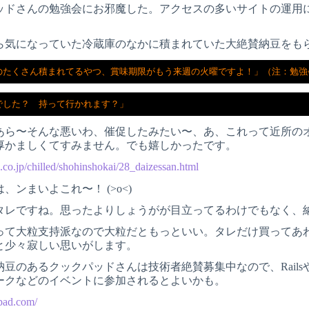
ッドさんの勉強会にお邪魔した。アクセスの多いサイトの運用
ら気になっていた冷蔵庫のなかに積まれていた大絶賛納豆をも
のたくさん積まれてるやつ、賞味期限がもう来週の火曜ですよ！」（注：勉強
でした？　持って行かれます？」
あら〜そんな悪いわ、催促したみたい〜、あ、これって近所の
厚かましくてすみません。でも嬉しかったです。
co.jp/chilled/shohinshokai/28_daizessan.html
、ンまいよこれ〜！ (>o<)
タレですね。思ったよりしょうがが目立ってるわけでもなく、
って大粒支持派なので大粒だともっといい。タレだけ買ってあ
と少々寂しい思いがします。
納豆のあるクックパッドさんは技術者絶賛募集中なので、Rail
ークなどのイベントに参加されるとよいかも。
kpad.com/