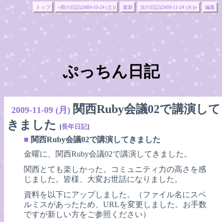
トップ
«前の日記(2009-10-24 (土))
最新
次の日記(2009-11-24 (火))»
編集
ぷっちん日記
関西Ruby会議02で講演して
2009-11-09 (月)
きました
[
長年日記
]
■
関西Ruby会議02で講演してきました
金曜に、関西Ruby会議02で講演してきました。
関西とても楽しかった。コミュニティ力の高さを感
じました。皆様、大変お世話になりました。
資料を以下にアップしました。（ファイル名にスペ
ルミスがあったため、URLを変更しました。お手数
ですが新しい方をご参照ください）