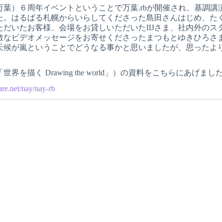
万葉）６周年イベントということで万葉.rbが開催され、基調講
た。はるばる札幌からいらしてくださった島田さんはじめ、た
ただいたお客様、会場をお貸しいただいたIIJさま、社内外のス
敵なビデオメッセージをお寄せくださったまつもとゆきひろさ
天候が嵐ということでどうなる事かと思いましたが、思ったよ
界を描く Drawing the world」）の資料をこちらにあげまし
are.net/nay/nay-rb