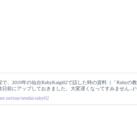
で、2010年の仙台RubyKaigi02で話した時の資料（「Ru
日前にアップしておきました。大変遅くなってすみません...(^^
are.net/nay/sendai-ruby02