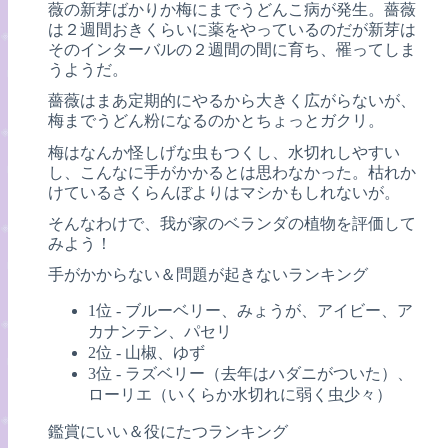
薇の新芽ばかりか梅にまでうどんこ病が発生。薔薇
は２週間おきくらいに薬をやっているのだが新芽は
そのインターバルの２週間の間に育ち、罹ってしま
うようだ。
薔薇はまあ定期的にやるから大きく広がらないが、
梅までうどん粉になるのかとちょっとガクリ。
梅はなんか怪しげな虫もつくし、水切れしやすい
し、こんなに手がかかるとは思わなかった。枯れか
けているさくらんぼよりはマシかもしれないが。
そんなわけで、我が家のベランダの植物を評価して
みよう！
手がかからない＆問題が起きないランキング
1位 - ブルーベリー、みょうが、アイビー、ア
カナンテン、パセリ
2位 - 山椒、ゆず
3位 - ラズベリー（去年はハダニがついた）、
ローリエ（いくらか水切れに弱く虫少々）
鑑賞にいい＆役にたつランキング