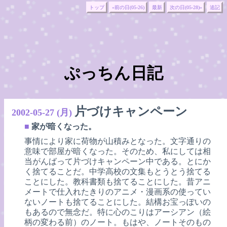
トップ
«前の日(05-26)
最新
次の日(05-28)»
追記
ぷっちん日記
片づけキャンペーン
2002-05-27 (月)
■
家が暗くなった。
事情により家に荷物が山積みとなった。文字通りの
意味で部屋が暗くなった。そのため、私にしては相
当がんばって片づけキャンペーン中である。とにか
く捨てることだ。中学高校の文集もとうとう捨てる
ことにした。教科書類も捨てることにした。昔アニ
メートで仕入れたきりのアニメ・漫画系の使ってい
ないノートも捨てることにした。結構お宝っぽいの
もあるので無念だ。特に心のこりはアーシアン（絵
柄の変わる前）のノート。もはや、ノートそのもの