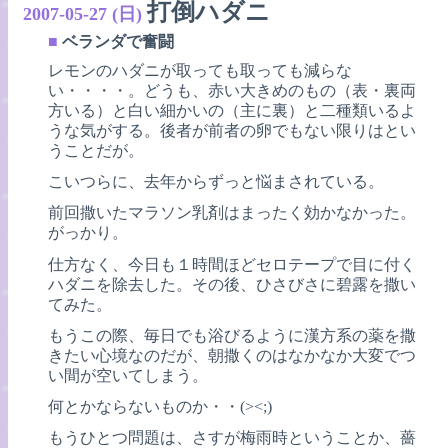
打倒ハダニ
2007-05-27 (日)
■
ベランダで奮闘
レモンのハダニが取っても取っても減らな
い・・・・。どうも、赤い大きめのもの（表・裏両
方いる）と白い細かいの（主に裏）と二種類いるよ
うな気がする。後者が前者の卵でもない限りはとい
うことだが。
こいつらに、去年からずっと悩まされている。
前回撒いたマラソン乳剤はまったく効かなかった。
がっかり。
仕方なく、今日も１時間ほどセロテープで目に付く
ハダニを除去した。その後、ひさびさに碧露を撒い
てみた。
もうこの際、毎日でも浴びるように漢方系の薬を撒
きたい心境なのだが、朝撒くのはなかなか大変でつ
い間が空いてしまう。
何とかならないものか・・(><;)
もうひとつ問題は、さすが梅雨時ということか、薔