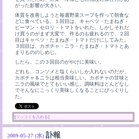
がった影響が大きい。
体質を改善しようと毎週野菜スープを作って朝食な
どに食べている。１回目は、キャベツ・たまねぎ・
ピーマン・セロリ・トマトをいれた。しかしそれだ
け買うのがまず大変で、作るのも疲れるので、２回
目はキャベツ・たまねぎ・トマトだけにしてみた。
３回目は、カボチャ・ニラ・たまねぎ・トマトとあ
まりもののしめじ。
したら、この３回目のがやけに美味い。
どれも、コンソメと塩くらいしか入れないのだが、
カボチャ＆ニラは相当美味しい。カボチャの甘味と
ニラの風味でとてもいい感じ。調味料ほとんどなし
でそんなにこっくり美味しくなることにびっくりし
た。
[
ツッコミを入れる
]
訃報
2009-05-27 (水)