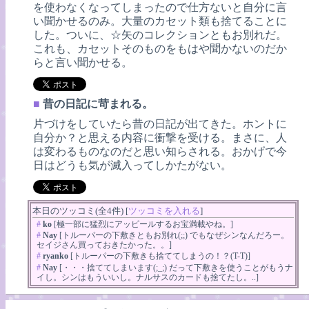
を使わなくなってしまったので仕方ないと自分に言
い聞かせるのみ。大量のカセット類も捨てることに
した。ついに、☆矢のコレクションともお別れだ。
これも、カセットそのものをもはや聞かないのだか
らと言い聞かせる。
■
昔の日記に苛まれる。
片づけをしていたら昔の日記が出てきた。ホントに
自分か？と思える内容に衝撃を受ける。まさに、人
は変わるものなのだと思い知らされる。おかげで今
日はどうも気が滅入ってしかたがない。
本日のツッコミ(全4件) [
ツッコミを入れる
]
#
ko
[極一部に猛烈にアッピールするお宝満載やね。]
#
Nay
[トルーパーの下敷きともお別れ(;;) でもなぜシンなんだろー。
セイジさん買っておきたかった。。]
#
ryanko
[トルーパーの下敷きも捨ててしまうの！？(T-T)]
#
Nay
[・・・捨ててしまいます(;_;) だって下敷きを使うことがもうナ
イし。シンはもういいし。ナルサスのカードも捨てたし。..]