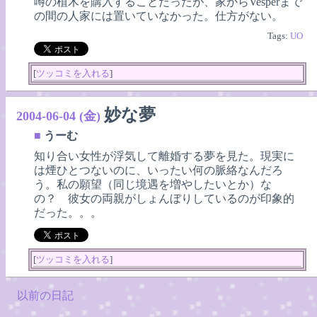
噂の植木を購入することだったが、家からVesperまで
の間の人家には置いていなかった。仕方がない。
Tags:
UO
[
ツッコミを入れる
]
妙な夢
2004-06-04 (金)
■
うーむ
知り合い女性が浮気して離婚する夢を見た。現実に
は煙ひとつないのに、いったい何の脈絡なんだろ
う。私の願望（同じ境遇を増やしたいとか）な
の？ 彼女の両親がしょんぼりしているのが印象的
だった。。。
[
ツッコミを入れる
]
以前の日記