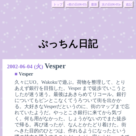
トップ
«前の日(06-03)
最新
次の日(06-05)»
追記
ぷっちん日記
Vesper
2002-06-04 (火)
■
Vesper
久々にUO。Wakokuで遊ぶ。荷物を整理して、とり
あえず銀行を目指した。Vesper まで徒歩でいこうと
したが迷う迷う。最後はあきらめてリコール。銀行
についてもピンとこなくてうろついて街を出かか
る。大好きなVesperだというのに、街のマップまで忘
れていたようだ。やっとこさ銀行に来てから気づ
く。何も用がなかった。しょうがないのでまた徒歩
で帰る。再び迷ったが、なんとかたどり着けた。街
へきた目的のひとつは、作れるようになったという