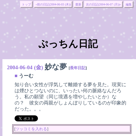
トップ
«前の日記(2004-06-03 (木))
最新
次の日記(2004-06-07 (月))»
編集
ぷっちん日記
妙な夢
2004-06-04 (金)
[
長年日記
]
■
うーむ
知り合い女性が浮気して離婚する夢を見た。現実に
は煙ひとつないのに、いったい何の脈絡なんだろ
う。私の願望（同じ境遇を増やしたいとか）な
の？ 彼女の両親がしょんぼりしているのが印象的
だった。。。
[
ツッコミを入れる
]