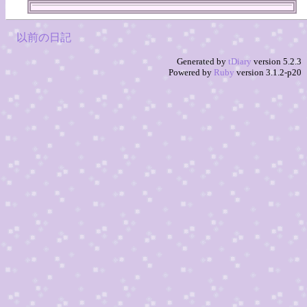
以前の日記
Generated by
tDiary
version 5.2.3
Powered by
Ruby
version 3.1.2-p20