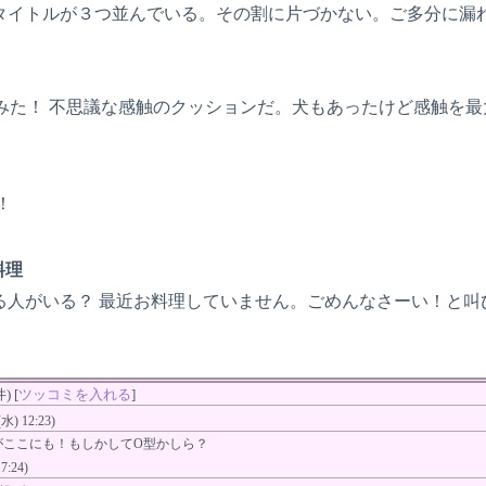
タイトルが３つ並んでいる。その割に片づかない。ご多分に漏
てみた！ 不思議な感触のクッションだ。犬もあったけど感触を
！
料理
る人がいる？ 最近お料理していません。ごめんなさーい！と
 [
ツッコミを入れる
]
(水) 12:23)
がここにも！もしかしてO型かしら？
7:24)