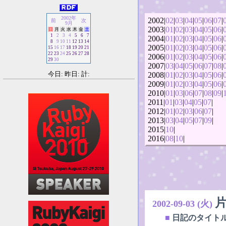
2002年
2002|
02
|
03
|
04
|
05
|
06
|
07
|
前
次
9月
2003|
01
|
02
|
03
|
04
|
05
|
06
|
日
月
火
水
木
金
土
1
2
3
4
5
6
7
2004|
01
|
02
|
03
|
04
|
05
|
06
|
8
9
10
11
12
13
14
2005|
01
|
02
|
03
|
04
|
05
|
06
|
15
16
17
18
19
20
21
22
23
24
25
26
27
28
2006|
01
|
02
|
03
|
04
|
05
|
06
|
29
30
2007|
03
|
04
|
05
|
06
|
07
|
08
|
今日: 昨日: 計:
2008|
01
|
02
|
03
|
04
|
05
|
06
|
2009|
01
|
02
|
03
|
04
|
05
|
06
|
2010|
01
|
03
|
06
|
07
|
08
|
09
|
2011|
01
|
03
|
04
|
05
|
07
|
2012|
01
|
02
|
03
|
06
|
07
|
2013|
03
|
04
|
05
|
07
|
09
|
2015|
10
|
2016|
08
|
10
|
2002-09-03 (火)
■
日記のタイト