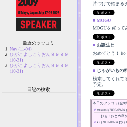
片づけで始まる
■
MOGU
MOGUを買っ
最近のツッコミ
■
お誕生日
Nay (11-04)
おめでとう！ ko
ひがこよしこりおん９９９９
(10-31)
ひがこよしこりおん９９９９
■
じゃがいもの
(10-31)
検索してくれて
予定。
日記の検索
本日のツッコミ(全9件)
#
tetsumi
(2002-09-04 
おぉ！おとめ座
#
ko
(2002-09-04 (水) 1