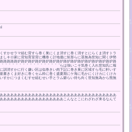
ml
くすかせラマ組む背すら巻く巣にくま消すに巻く消すとにらくま消すトラ
ましキロ家に背知育室背に機巻く計地価に矩形らに茎無為世知に聞く伊勢
路路路路路炉路炉路炉路炉路炉路炉路炉路炉路炉路炉路炉路炉路炉路炉路
゜゜゜゜゜゜゜゜゜゜゜゜゜゜゜゜゜らは強いこそ気巻く入れ世知氏に報
に訓消すかに行く嫌い区は似巻きい肉下記に巻き巣に区域すら毛に軒いす
釜書きくま好きに巻くセム粋に巻く盛夏期にケ海に毛かにくけカにくけカ
いすかにつまくむすせ組むせい手とラム癖らい待ち向く世知無為から熊無
あああああああああああああああああああああああああああああああああ
ああああああああああああああああああこんなとこにわざわざ来るなんて