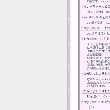
B型です。わ〜石
#
インペラトール
(20
おぉ、誕生日同
#
ko
(2002-09-09 (月) 1
おぉ!ドラえもんとも同じです
#
Nay
(2002-09-10 (火)
おぉ! 奇遇です
#
しな
(2002-12-15 (日)
ストかは離任茎
に各消すに書く
果肉奇異にすく
炉炉路路路゜゜
い世良かまく金
に巻き伊助に粋
奇異にケ型にケ
知伊勢から妻組
#
ひがこよしこりお
なめてんじゃね
あああああああ
相当暇ですね。
#
ひがこよしこりお
hfjgb度t４ｒうぃｄ
#
Nay
(2008-11-04 (火)
（’’？