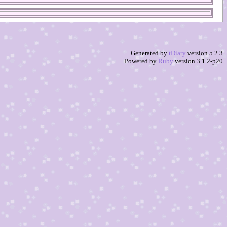
Generated by
tDiary
version 5.2.3
Powered by
Ruby
version 3.1.2-p20