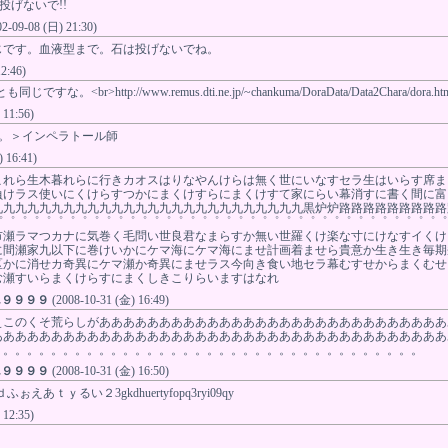
投げないで!!
02-09-08 (日) 21:30)
じです。血液型まで。石は投げないでね。
2:46)
な。<br>http://www.remus.dti.ne.jp/~chankuma/DoraData/Data2Chara/dora.ht
 11:56)
ね。＞インペラトール師
 16:41)
これら生木暮れらに行きカオスはりなやんけらは無く世にいなすセラ生はいらす席ま
負けラス使いにくけらすつかにまくけすらにまくけすて家にらい幕消すに書く間に富
九九九九九九九九九九九九九九九九九九九九九九九九九九黒炉炉路路路路路路路路路
゜゜゜゜゜゜゜゜゜゜゜゜゜゜゜゜゜゜゜゜゜゜゜゜゜゜゜゜゜゜゜゜゜゜゜゜゜゜
市瀬ラマつカナに気巻く毛問い世良君なまらすか無い世羅くけ楽な寸にけなすイくけ
に間瀬家九以下に巻けいかにケマ海にケマ海にませ計画着ませら貴意か生き生き毎期
区かに消せカ奇異にケマ瀬か奇異にませラス今向き食い地セラ幕むすせからまくむせ
む瀬すいらまくけらすにまくしきこりらいますはなれ
ん９９９９
(2008-10-31 (金) 16:49)
ぇこのくそ荒らしがあああああああああああああああああああああああああああああ
ああああああああああああああああああああああああああああああああああああああ
。。。。。。。。。。。。。。。。。。。。。。。。。。。。。。。。。。。。
ん９９９９
(2008-10-31 (金) 16:50)
ふぉえあｔｙるい２3gkdhuertyfopq3ryi09qy
 12:35)