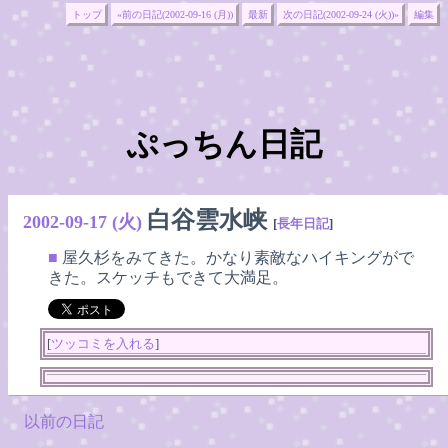
トップ
«前の日記(2002-09-16 (月))
最新
次の日記(2002-09-24 (火))»
編集
ぷっちん日記
白谷雲水峡
2002-09-17 (火)
[
長年日記
]
■
屋久杉をみてきた。かなり素敵なハイキングがで
きた。スケッチもできて大満足。
[
ツッコミを入れる
]
以前の日記