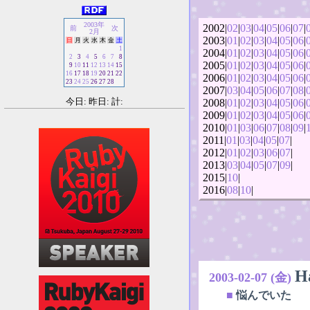
2003年
2002|
02
|
03
|
04
|
05
|
06
|
07
|
前
次
2月
2003|
01
|
02
|
03
|
04
|
05
|
06
|
日
月
火
水
木
金
土
1
2004|
01
|
02
|
03
|
04
|
05
|
06
|
2
3
4
5
6
7
8
2005|
01
|
02
|
03
|
04
|
05
|
06
|
9
10
11
12
13
14
15
16
17
18
19
20
21
22
2006|
01
|
02
|
03
|
04
|
05
|
06
|
23
24
25
26
27
28
2007|
03
|
04
|
05
|
06
|
07
|
08
|
今日: 昨日: 計:
2008|
01
|
02
|
03
|
04
|
05
|
06
|
2009|
01
|
02
|
03
|
04
|
05
|
06
|
2010|
01
|
03
|
06
|
07
|
08
|
09
|
2011|
01
|
03
|
04
|
05
|
07
|
2012|
01
|
02
|
03
|
06
|
07
|
2013|
03
|
04
|
05
|
07
|
09
|
2015|
10
|
2016|
08
|
10
|
H
2003-02-07 (金)
■
悩んでいた