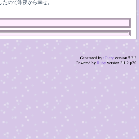
決したので昨夜から幸せ。
Generated by
tDiary
version 5.2.3
Powered by
Ruby
version 3.1.2-p20