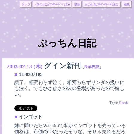
トップ
«前の日記(2003-02-12 (水))
最新
次の日記(2003-02-14 (金))»
編集
ぷっちん日記
グイン新刊
2003-02-13 (木)
[
長年日記
]
■
4150307105
読了。相変わらず泣く。相変わらずリンダの扱いに
も泣く。でもひさびさの彼の登場があったので嬉し
い。
Tags:
Book
■
インゴット
妹に聞いたらWakokuで私がインゴットを売っている
価格は、市価の1/3だったそうな。そりゃ売れるだろ