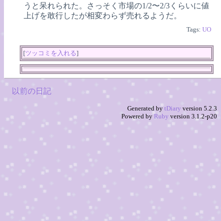
うと呆れられた。さっそく市場の1/2〜2/3くらいに値
上げを敢行したが相変わらず売れるようだ。
Tags:
UO
[
ツッコミを入れる
]
以前の日記
Generated by
tDiary
version 5.2.3
Powered by
Ruby
version 3.1.2-p20