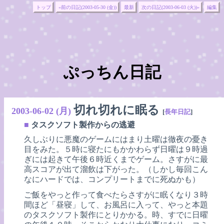
トップ
«前の日記(2003-05-30 (金))
最新
次の日記(2003-06-03 (火))»
編集
ぷっちん日記
切れ切れに眠る
2003-06-02 (月)
[
長年日記
]
■
タスクソフト製作からの逃避
久しぶりに悪魔のゲームにはまり土曜は徹夜の憂き
目をみた。５時に寝たにもかかわらず日曜は９時過
ぎには起きて午後６時近くまでゲーム。さすがに最
高スコアが出て溜飲は下がった。（しかし毎回こん
なにハードでは、コンプリートまでに死ぬかも）
ご飯をやっと作って食べたらさすがに眠くなり３時
間ほど「昼寝」して、お風呂に入って、やっと本題
のタスクソフト製作にとりかかる。時、すでに日曜