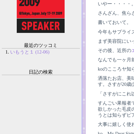
いやー・・・・
さんざん、焦ら
書いておいて。
今年もサプライ
まず美容院にい
最近のツッコミ
その後、近所の
いもうと１ (12-06)
なんでも一ヶ月
koのこころヤ知らず
日記の検索
洒落たお店、美
す。さすが20歳
「さすがにこれ
すんごい果報者
欲しかった毛皮
うとは知らずピア
大事に嬉しく使わ
ko、My De