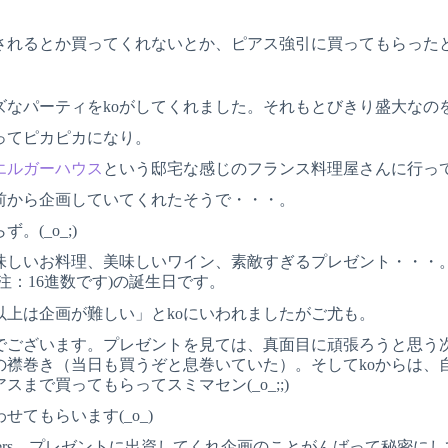
。
されるとか買ってくれないとか、ピアス強引に買ってもらった
ズなパーティをkoがしてくれました。それもとびきり盛大なの
ってピカピカになり。
エルガーハウス
という邸宅な感じのフランス料理屋さんに行っ
前から企画していてくれたそうで・・・。
。(_o_;)
味しいお料理、美味しいワイン、素敵すぎるプレゼント・・・
(注：16進数です)の誕生日です。
以上は企画が難しい」とkoにいわれましたがご尤も。
でございます。プレゼントを見ては、真面目に頑張ろうと思う
の襟巻き（当日も買うぞと息巻いていた）。そしてkoからは、
スまで買ってもらってスミマセン(_o_;;)
せてもらいます(_o_)
ar Sisters、プレゼントに出資してくれ企画のことがんばって