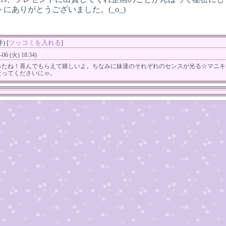
にありがとうございました。(_o_)
 [
ツッコミを入れる
]
-06 (火) 18:34)
たね！喜んでもらえて嬉しいよ。ちなみに妹達のそれぞれのセンスが光る☆マニキュア
なってくださいにゃ。