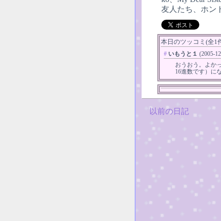
友人たち、ホント
本日のツッコミ(全1件)
#
いもうと１
(2005-12
おうおう。よかっ
16進数です）に
以前の日記