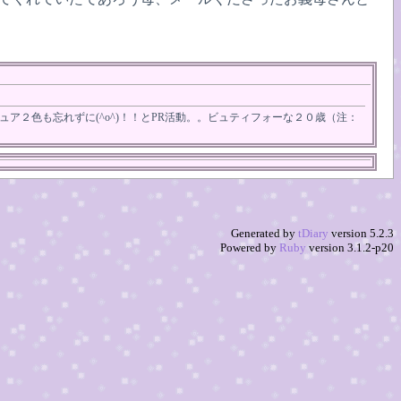
２色も忘れずに(^o^)！！とPR活動。。ビュティフォーな２０歳（注：
Generated by
tDiary
version 5.2.3
Powered by
Ruby
version 3.1.2-p20